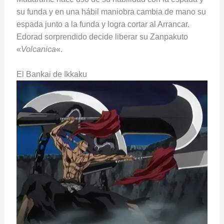
su funda y en una hábil maniobra cambia de mano su
espada junto a la funda y logra cortar al Arrancar.
Edorad sorprendido decide liberar su Zanpakuto
«
Volcanica
«.
El Bankai de Ikkaku