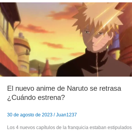
El
nuevo
anime
de
Naruto
se
retrasa
¿Cuándo
estrena?
El nuevo anime de Naruto se retrasa
¿Cuándo estrena?
30 de agosto de 2023
/
Juan1237
Los 4 nuevos capítulos de la franquicia estaban estipulados