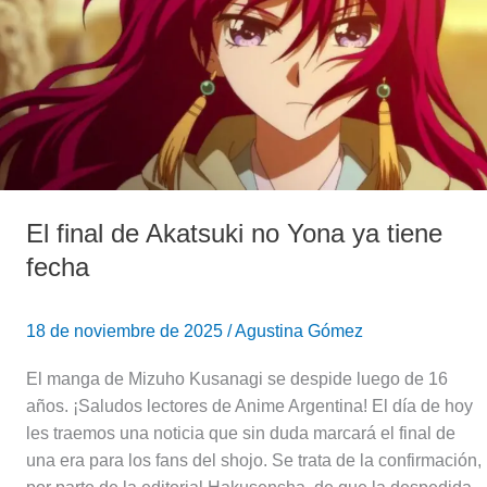
Akatsuki
no
Yona
ya
tiene
fecha
El final de Akatsuki no Yona ya tiene
fecha
18 de noviembre de 2025
/
Agustina Gómez
El manga de Mizuho Kusanagi se despide luego de 16
años. ¡Saludos lectores de Anime Argentina! El día de hoy
les traemos una noticia que sin duda marcará el final de
una era para los fans del shojo. Se trata de la confirmación,