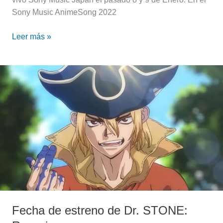
Sony Music AnimeSong 2022
Leer más »
Fecha
de
estreno
de
Dr.
STONE:
Ryusui
Fecha de estreno de Dr. STONE: