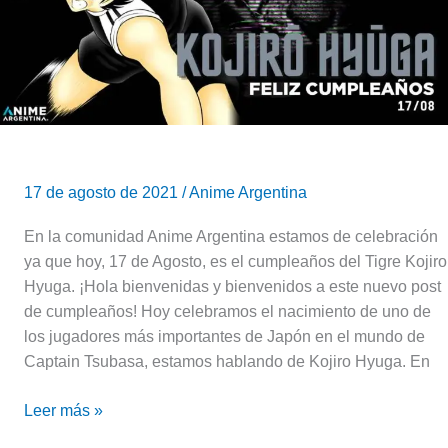
del
Japón
|
Captain
Tsubasa
17 de agosto de 2021
/
Anime Argentina
En la comunidad Anime Argentina estamos de celebración
ya que hoy, 17 de Agosto, es el cumpleaños del Tigre Kojiro
Hyuga. ¡Hola bienvenidas y bienvenidos a este nuevo post
de cumpleaños! Hoy celebramos el nacimiento de uno de
los jugadores más importantes de Japón en el mundo de
Captain Tsubasa, estamos hablando de Kojiro Hyuga. En
Leer más »