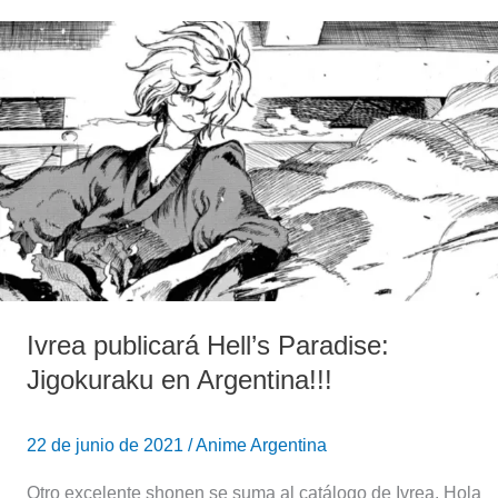
Ivrea
publicará
Hell’s
Paradise:
Jigokuraku
en
Argentina!!!
Ivrea publicará Hell’s Paradise:
Jigokuraku en Argentina!!!
22 de junio de 2021
/
Anime Argentina
Otro excelente shonen se suma al catálogo de Ivrea. Hola