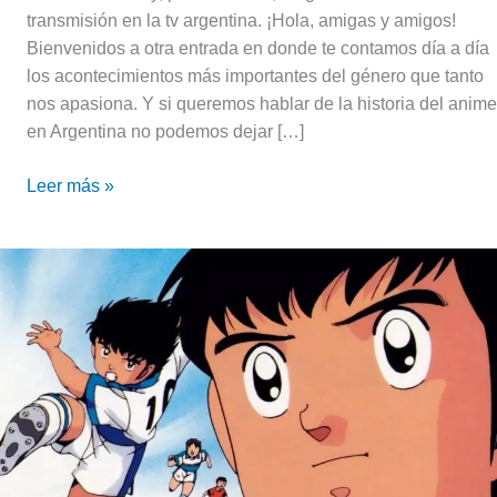
transmisión en la tv argentina. ¡Hola, amigas y amigos!
Bienvenidos a otra entrada en donde te contamos día a día
los acontecimientos más importantes del género que tanto
nos apasiona. Y si queremos hablar de la historia del anime
en Argentina no podemos dejar […]
Leer más »
Tsubasa
Ozora,
el
10
del
Nankatsu
|
Captain
Tsubasa