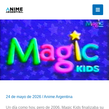
Ir
al
contenido
Hoy
se
cumplen
20
años
que
Magic
Kids
finalizaba
su
transmisión
en
la
24 de mayo de 2026
/
Anime Argentina
tv
Un día como hoy, pero de 2006, Magic Kids finalizaba su
argentina