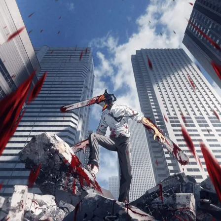
Chainsaw
Man:
Todo
sobre
el
exitoso
anime