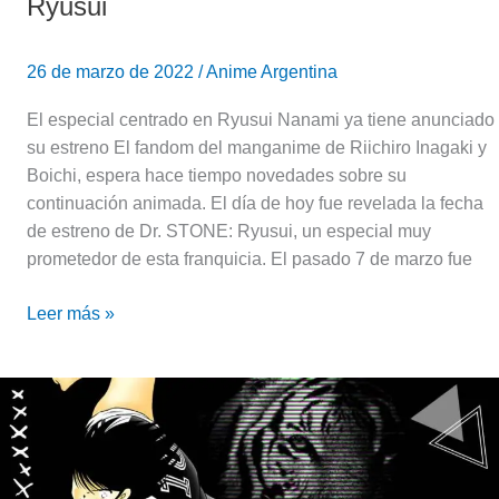
Ryusui
26 de marzo de 2022
/
Anime Argentina
El especial centrado en Ryusui Nanami ya tiene anunciado
su estreno El fandom del manganime de Riichiro Inagaki y
Boichi, espera hace tiempo novedades sobre su
continuación animada. El día de hoy fue revelada la fecha
de estreno de Dr. STONE: Ryusui, un especial muy
prometedor de esta franquicia. El pasado 7 de marzo fue
Leer más »
Kojiro
Hyuga,
el
Tigre