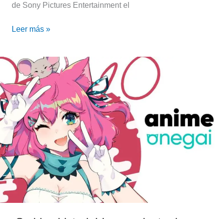
de Sony Pictures Entertainment el
Leer más »
¡Se
hizo
historia!
Lanzamiento
de
Anime
Onegai
en
Latinoamérica