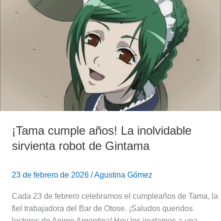
cumple
años!
La
inolvidable
sirvienta
robot
de
Gintama
¡Tama cumple años! La inolvidable
sirvienta robot de Gintama
23 de febrero de 2026
/
Agustina Gómez
Cada 23 de febrero celebramos el cumpleaños de Tama, la
fiel trabajadora del Bar de Otose. ¡Saludos queridos
lectores de Anime Argentina! Hoy los invitamos a una