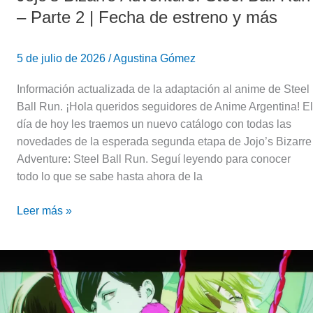
estreno
– Parte 2 | Fecha de estreno y más
y
más
5 de julio de 2026
/
Agustina Gómez
Información actualizada de la adaptación al anime de Steel
Ball Run. ¡Hola queridos seguidores de Anime Argentina! El
día de hoy les traemos un nuevo catálogo con todas las
novedades de la esperada segunda etapa de Jojo’s Bizarre
Adventure: Steel Ball Run. Seguí leyendo para conocer
todo lo que se sabe hasta ahora de la
Leer más »
Chainsaw
Man
—
Temporada