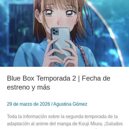
2
|
Fecha
de
estreno
y
más
Blue Box Temporada 2 | Fecha de
estreno y más
29 de marzo de 2026
/
Agustina Gómez
Toda la información sobre la segunda temporada de la
adaptación al anime del manga de Kouji Miura. ¡Saludos