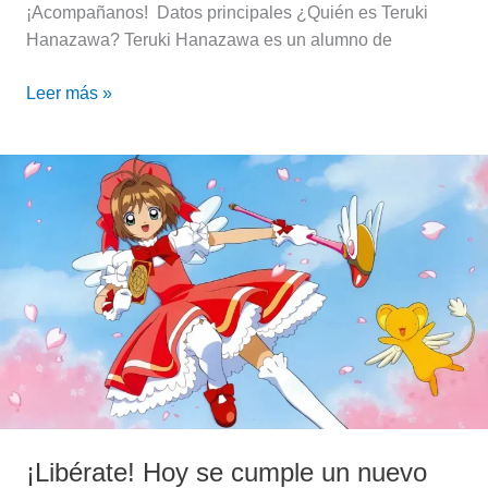
¡Acompañanos! Datos principales ¿Quién es Teruki
Hanazawa? Teruki Hanazawa es un alumno de
Leer más »
¡Libérate!
Hoy
se
cumple
un
nuevo
aniversario
del
anime
Cardcaptor
Sakura
¡Libérate! Hoy se cumple un nuevo