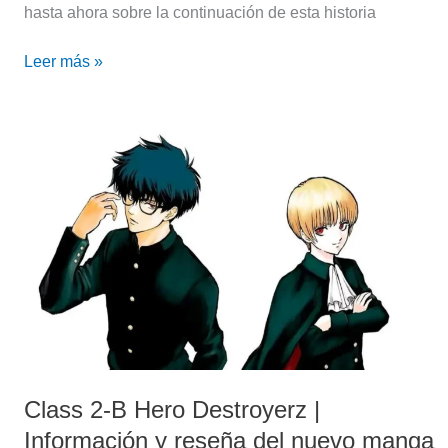
hasta ahora sobre la continuación de esta historia
Leer más »
Class
2-
B
Hero
Destroyerz
|
Información
y
reseña
del
nuevo
Class 2-B Hero Destroyerz |
manga
de
Información y reseña del nuevo manga