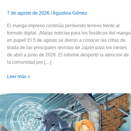
primera
vez
7 de agosto de 2026
/
Agustina Gómez
El manga impreso continúa perdiendo terreno frente al
formato digital. ¡Malas noticias para los fanáticos del manga
en papel! El 5 de agosto se dieron a conocer las cifras de
tirada de las principales revistas de Japón para los meses
de abril a junio de 2026. El informe despertó la atención de
la comunidad por […]
Leer más »
12
de
julio:
una
fecha