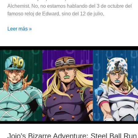
Alchemist. No, no estamos hablando del 3 de octubre del
famoso reloj de Edward, sino del 12 de julio,
Leer más »
Jojo’s
Bizarre
Adventure:
Steel
Ball
Run
–
Parte
2
|
Fecha
Jojo’s Bizarre Adventure: Steel Ball Run
de