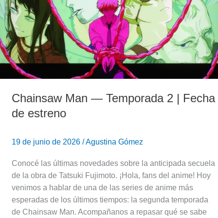
2
|
Fecha
de
estreno
Chainsaw Man — Temporada 2 | Fecha
de estreno
19 de junio de 2026
/
Agustina Gómez
Conocé las últimas novedades sobre la anticipada secuela
de la obra de Tatsuki Fujimoto. ¡Hola, fans del anime! Hoy
venimos a hablar de una de las series de anime más
esperadas de los últimos tiempos: la segunda temporada
de Chainsaw Man. Acompañanos a repasar qué se sabe