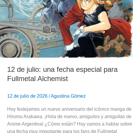
especial
para
Fullmetal
Alchemist
12 de julio: una fecha especial para
Fullmetal Alchemist
12 de julio de 2026
/
Agustina Gómez
Hoy festejamos un nuevo aniversario del icónico manga de
Hiromu Arakawa. ¡Hola de nuevo, amiguitos y amiguitas de
Anime Argentina! ¿Cómo están? Hoy vamos a hablar sobre
una fecha muy importante para los fans de Fullmetal