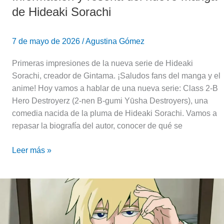
Hideaki
de Hideaki Sorachi
Sorachi
7 de mayo de 2026
/
Agustina Gómez
Primeras impresiones de la nueva serie de Hideaki
Sorachi, creador de Gintama. ¡Saludos fans del manga y el
anime! Hoy vamos a hablar de una nueva serie: Class 2-B
Hero Destroyerz (2-nen B-gumi Yūsha Destroyers), una
comedia nacida de la pluma de Hideaki Sorachi. Vamos a
repasar la biografía del autor, conocer de qué se
Leer más »
Hoy
es
el
cumpleaños