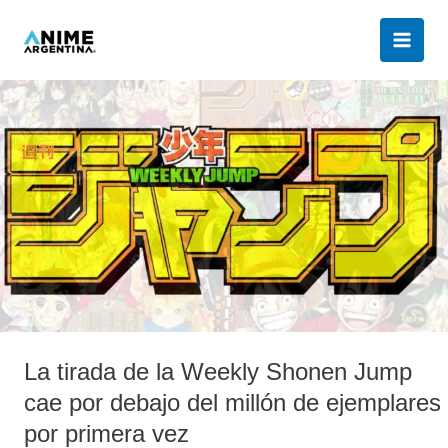
Ir
al
contenido
La
tirada
de
la
Weekly
Shonen
Jump
cae
por
debajo
del
La tirada de la Weekly Shonen Jump
millón
de
cae por debajo del millón de ejemplares
ejemplares
por primera vez
por