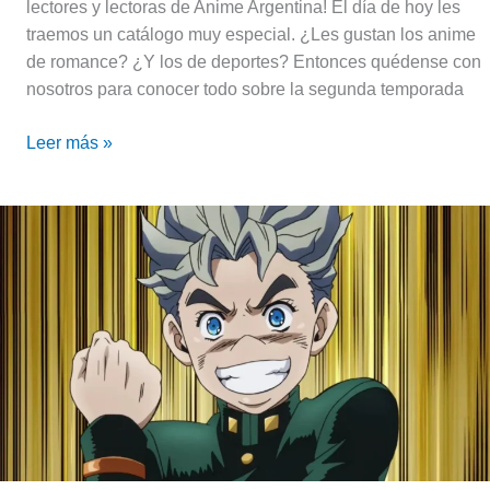
lectores y lectoras de Anime Argentina! El día de hoy les
traemos un catálogo muy especial. ¿Les gustan los anime
de romance? ¿Y los de deportes? Entonces quédense con
nosotros para conocer todo sobre la segunda temporada
Leer más »
Koichi
Hirose,
el
chiquito
más
grande
de
Morioh
|
JoJo’s