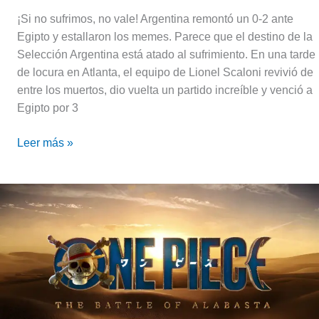
¡Si no sufrimos, no vale! Argentina remontó un 0-2 ante
Egipto y estallaron los memes. Parece que el destino de la
Selección Argentina está atado al sufrimiento. En una tarde
de locura en Atlanta, el equipo de Lionel Scaloni revivió de
entre los muertos, dio vuelta un partido increíble y venció a
Egipto por 3
Leer más »
One
Piece
–
Temporada
3
«La
Batalla
de