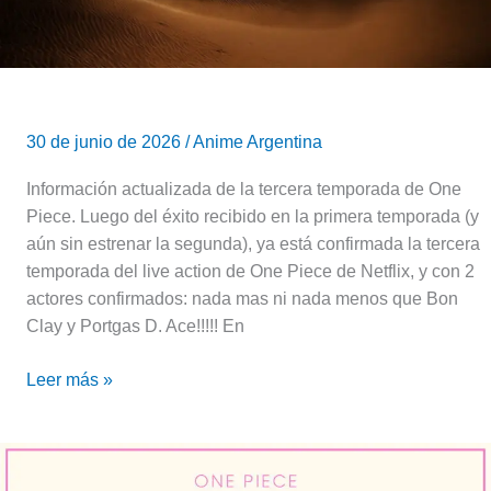
Alabasta»:
Actores,
qué
arcos
cubre
30 de junio de 2026
/
Anime Argentina
y
Fecha
Información actualizada de la tercera temporada de One
de
Piece. Luego del éxito recibido en la primera temporada (y
estreno
aún sin estrenar la segunda), ya está confirmada la tercera
temporada del live action de One Piece de Netflix, y con 2
actores confirmados: nada mas ni nada menos que Bon
Clay y Portgas D. Ace!!!!! En
Leer más »
One
Piece