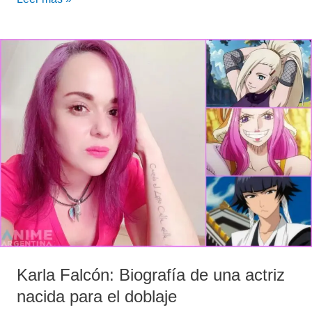
Karla
Falcón:
Biografía
de
una
actriz
nacida
para
el
doblaje
Karla Falcón: Biografía de una actriz
nacida para el doblaje