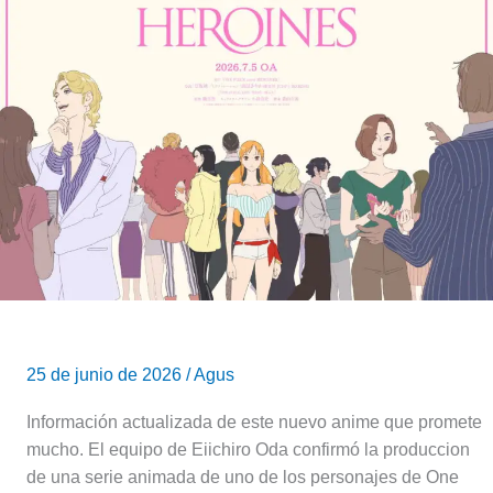
Heroines:
Fecha
de
estreno,
de
qué
trata
y
más
25 de junio de 2026
/
Agus
Información actualizada de este nuevo anime que promete
mucho. El equipo de Eiichiro Oda confirmó la produccion
de una serie animada de uno de los personajes de One