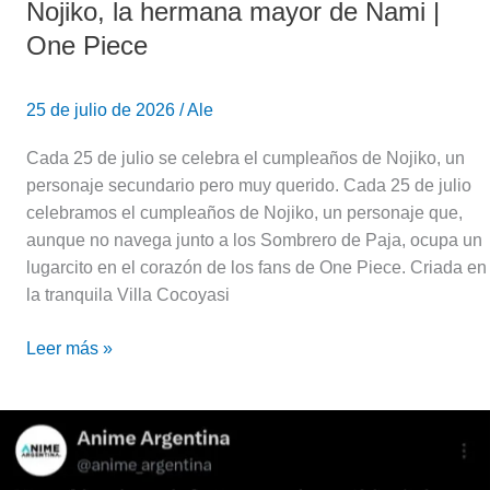
Nojiko, la hermana mayor de Nami |
One Piece
25 de julio de 2026
/
Ale
Cada 25 de julio se celebra el cumpleaños de Nojiko, un
personaje secundario pero muy querido. Cada 25 de julio
celebramos el cumpleaños de Nojiko, un personaje que,
aunque no navega junto a los Sombrero de Paja, ocupa un
lugarcito en el corazón de los fans de One Piece. Criada en
la tranquila Villa Cocoyasi
Leer más »
Los
mejores
memes