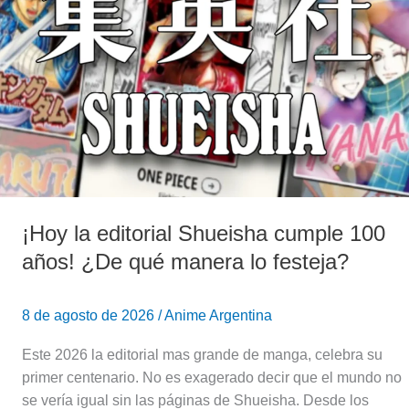
Shueisha
cumple
100
años!
¿De
qué
manera
lo
festeja?
¡Hoy la editorial Shueisha cumple 100
años! ¿De qué manera lo festeja?
8 de agosto de 2026
/
Anime Argentina
Este 2026 la editorial mas grande de manga, celebra su
primer centenario. No es exagerado decir que el mundo no
se vería igual sin las páginas de Shueisha. Desde los