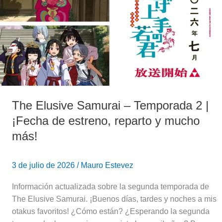
–
Temporada
2
|
¡Fecha
de
estreno,
reparto
The Elusive Samurai – Temporada 2 |
y
mucho
¡Fecha de estreno, reparto y mucho
más!
más!
3 de julio de 2026
/
Mauro Estevez
Información actualizada sobre la segunda temporada de
The Elusive Samurai. ¡Buenos días, tardes y noches a mis
otakus favoritos! ¿Cómo están? ¿Esperando la segunda