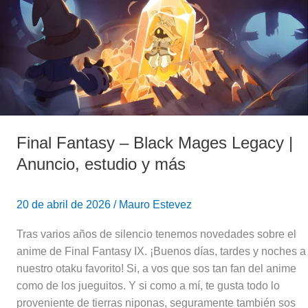
Black
Mages
Legacy
|
Anuncio,
estudio
y
más
Final Fantasy – Black Mages Legacy |
Anuncio, estudio y más
20 de abril de 2026
/
Mauro Estevez
Tras varios años de silencio tenemos novedades sobre el
anime de Final Fantasy IX. ¡Buenos días, tardes y noches a
nuestro otaku favorito! Si, a vos que sos tan fan del anime
como de los jueguitos. Y si como a mí, te gusta todo lo
proveniente de tierras niponas, seguramente también sos