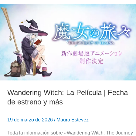
Wandering
Witch:
La
Película
|
Fecha
de
estreno
y
más
Wandering Witch: La Película | Fecha
de estreno y más
19 de marzo de 2026
/
Mauro Estevez
Toda la información sobre «Wandering Witch: The Journey