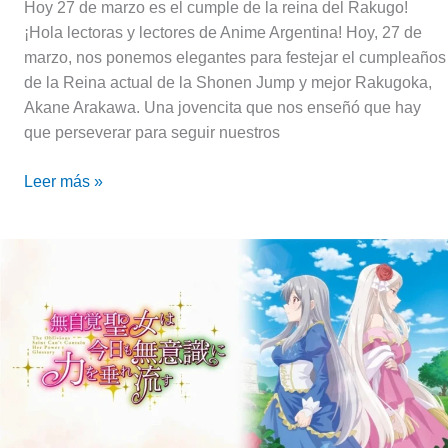
Hoy 27 de marzo es el cumple de la reina del Rakugo!
¡Hola lectoras y lectores de Anime Argentina! Hoy, 27 de
marzo, nos ponemos elegantes para festejar el cumpleaños
de la Reina actual de la Shonen Jump y mejor Rakugoka,
Akane Arakawa. Una jovencita que nos enseñó que hay
que perseverar para seguir nuestros
Leer más »
The
Oblivious
Saint
Can’t
Contain
Her
Power
|