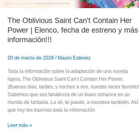
Elenco,
fecha
de
The Oblivious Saint Can’t Contain Her
estreno
Power | Elenco, fecha de estreno y más
y
información!!!
más
información!!!
20 de marzo de 2026
/
Mauro Estevez
Toda la información sobre la adaptación de una novela
ligera, The Oblivious Saint Can’t Contain Her Power.
¡Buenos días, tardes, y noches a vos, nuestro lector favorito!
Sabemos que sos fanático/a de un buen romance en un
mundo de fantasía. Lo sé, te puede, a nosotros también. Así
que hoy les traemos toda la información
Leer más »