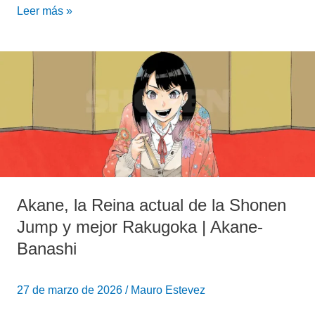
Leer más »
Akane,
la
Reina
actual
de
la
Shonen
Jump
y
Akane, la Reina actual de la Shonen
mejor
Jump y mejor Rakugoka | Akane-
Rakugoka
Banashi
|
Akane-
Banashi
27 de marzo de 2026
/
Mauro Estevez