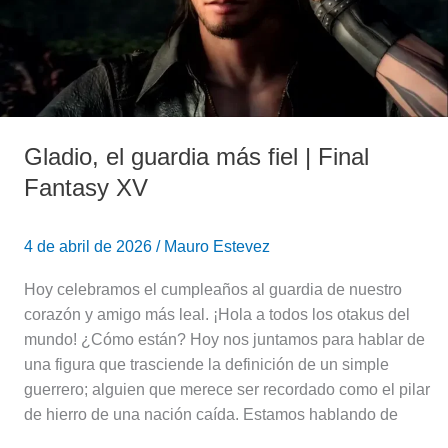
|
Final
Fantasy
XV
Gladio, el guardia más fiel | Final
Fantasy XV
4 de abril de 2026
/
Mauro Estevez
Hoy celebramos el cumpleaños al guardia de nuestro
corazón y amigo más leal. ​¡Hola a todos los otakus del
mundo! ¿Cómo están? Hoy nos juntamos para hablar de
una figura que trasciende la definición de un simple
guerrero; alguien que merece ser recordado como el pilar
de hierro de una nación caída. Estamos hablando de