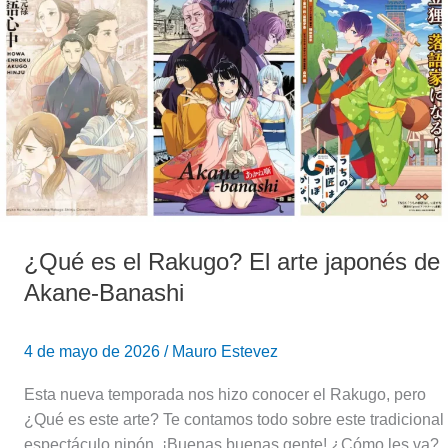
es
el
Rakugo?
El
arte
japonés
de
Akane-
Banashi
¿Qué es el Rakugo? El arte japonés de
Akane-Banashi
4 de mayo de 2026
/
Mauro Estevez
Esta nueva temporada nos hizo conocer el Rakugo, pero
¿Qué es este arte? Te contamos todo sobre este tradicional
espectáculo nipón. ¡Buenas buenas gente! ¿Cómo les va?