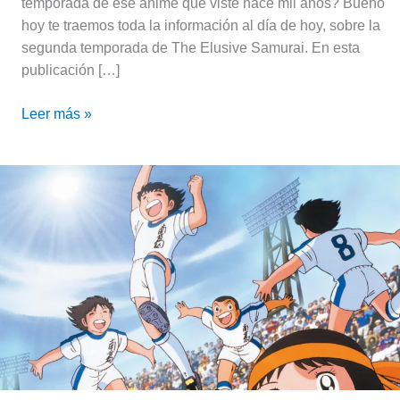
temporada de ese anime que viste hace mil años? Bueno
hoy te traemos toda la información al día de hoy, sobre la
segunda temporada de The Elusive Samurai. En esta
publicación […]
Leer más »
Recomendación
⚽️
7
animes
y
mangas
para
los
amantes
del
fútbol