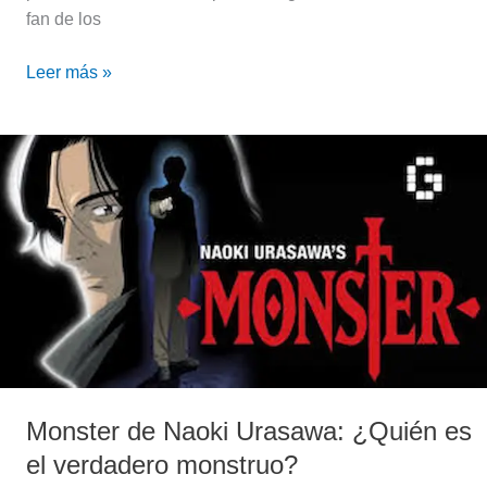
fan de los
Leer más »
Monster
de
Naoki
Urasawa:
¿Quién
es
el
verdadero
monstruo?
Monster de Naoki Urasawa: ¿Quién es
el verdadero monstruo?