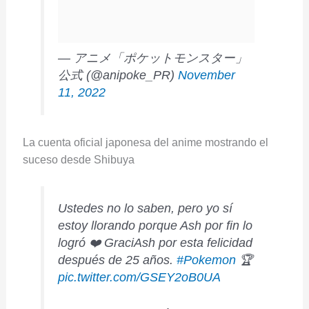
— アニメ「ポケットモンスター」
公式 (@anipoke_PR)
November
11, 2022
La cuenta oficial japonesa del anime mostrando el
suceso desde Shibuya
Ustedes no lo saben, pero yo sí
estoy llorando porque Ash por fin lo
logró ❤️ GraciAsh por esta felicidad
después de 25 años.
#Pokemon
🏆
pic.twitter.com/GSEY2oB0UA