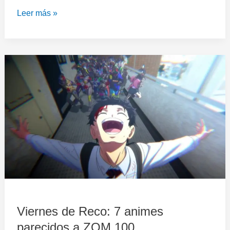
Leer más »
Viernes
de
Reco:
7
animes
parecidos
a
ZOM
100
Viernes de Reco: 7 animes
parecidos a ZOM 100