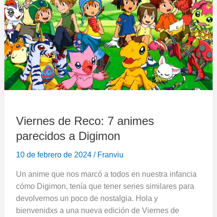
Reco:
7
animes
parecidos
a
Digimon
Viernes de Reco: 7 animes
parecidos a Digimon
10 de febrero de 2024
/
Franviu
Un anime que nos marcó a todos en nuestra infancia
cómo Digimon, tenía que tener series similares para
devolvernos un poco de nostalgia. Hola y
bienvenidxs a una nueva edición de Viernes de