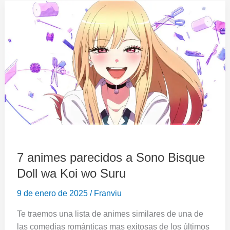
7
animes
parecidos
a
Sono
Bisque
Doll
wa
Koi
wo
Suru
7 animes parecidos a Sono Bisque
Doll wa Koi wo Suru
9 de enero de 2025
/
Franviu
Te traemos una lista de animes similares de una de
las comedias románticas mas exitosas de los últimos