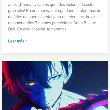
años. ¡Buenas y santas queridxs lectores de este
gran sitio! En una nueva entrega donde trataremos de
dejárles un buen material para entretenerse, hoy toca
recomendarles 7 animes parecidos a Sono Bisque
Doll. En esta ocasión, tomaremos
Leer más »
Viernes
de
Reco:
7
animes
parecidos
a
Solo