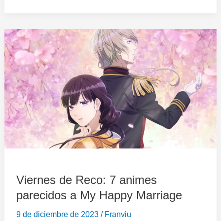
Viernes
de
Reco:
7
animes
parecidos
a
My
Happy
Marriage
Viernes de Reco: 7 animes
parecidos a My Happy Marriage
9 de diciembre de 2023
/
Franviu