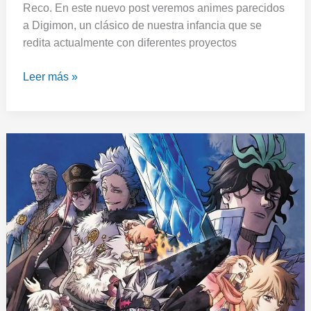
Reco. En este nuevo post veremos animes parecidos
a Digimon, un clásico de nuestra infancia que se
redita actualmente con diferentes proyectos
Leer más »
Viernes
de
Reco:
7
animes
parecidos
a
Black
Clover