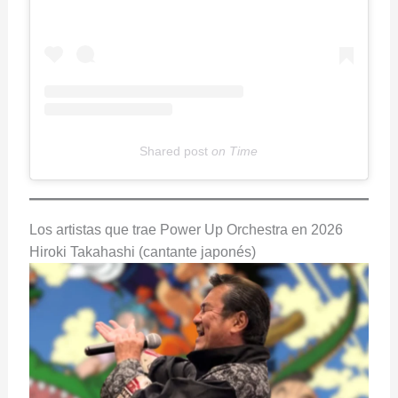
Shared post
on
Time
T
e
Los artistas que trae Power Up Orchestra en 2026
l
Hiroki Takahashi (cantante japonés)
e
v
i
z
i
a