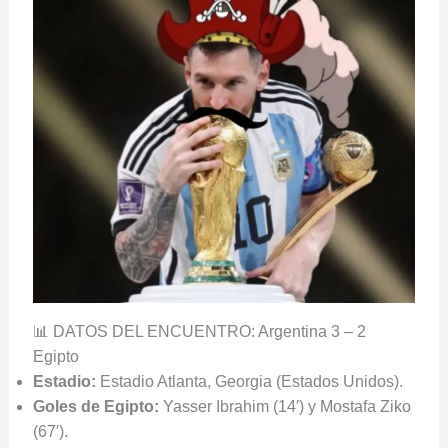
📊 DATOS DEL ENCUENTRO: Argentina 3 – 2
Egipto
Estadio:
Estadio Atlanta, Georgia (Estados Unidos).
Goles de Egipto:
Yasser Ibrahim (14′) y Mostafa Ziko
(67′).