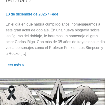
recordado
13 de diciembre de 2025
/
Fede
En el día en que habría cumplido años, homenajeamos a
este gran actor de doblaje. En una nueva biografía sobre
las figuras del doblaje, le haremos un homenaje al gran
actor Carlos Íñigo. Con más de 35 años de trayectoria le dio
voz a personajes como el Profesor Frink en Los Simpson y
a Rocko […]
Leer más »
Apareció
muerto
el
creador
de