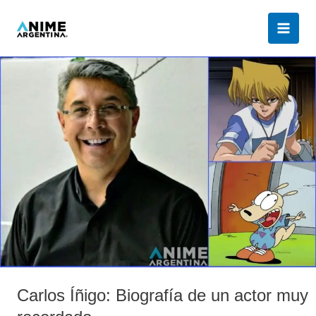
Ir
al
contenido
Carlos
Íñigo:
Biografía
de
un
actor
muy
recordado
Carlos Íñigo: Biografía de un actor muy