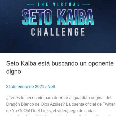
está
buscando
un
oponente
digno
Seto Kaiba está buscando un oponente
digno
31 de enero de 2021
/
Nell
¿Tenés lo necesario para derrotar al guardián original del
Dragón Blanco de Ojos Azules? La cuenta oficial de Twitter
de Yu-Gi-Oh! Duel Links, el videojuego de cartas