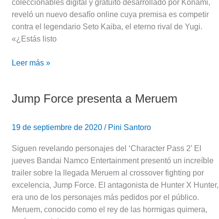
coleccionables digital y gratuito desarrollado por Konami,
reveló un nuevo desafío online cuya premisa es competir
contra el legendario Seto Kaiba, el eterno rival de Yugi.
«¿Estás listo
Leer más »
Jump Force presenta a Meruem
Jump
Force
presenta
19 de septiembre de 2020
/
Pini Santoro
a
Meruem
Siguen revelando personajes del ‘Character Pass 2’ El
jueves Bandai Namco Entertainment presentó un increíble
trailer sobre la llegada Meruem al crossover fighting por
excelencia, Jump Force. El antagonista de Hunter X Hunter,
era uno de los personajes más pedidos por el público.
Meruem, conocido como el rey de las hormigas quimera,