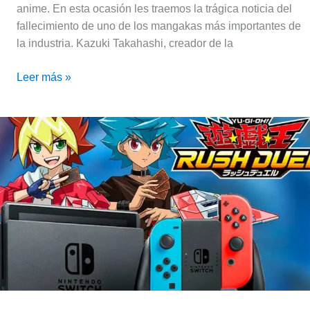
anime. En esta ocasión les traemos la trágica noticia del
fallecimiento de uno de los mangakas más importantes de
la industria. Kazuki Takahashi, creador de la
Leer más »
¡Yu-
Gi-
Oh!
Rush
Duel
llega
a
Nintendo
Switch!