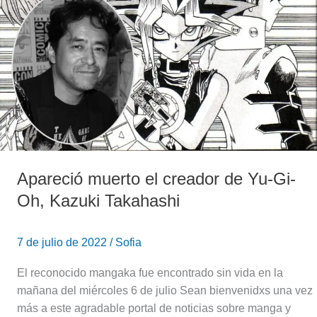
Yu-
Gi-
Oh,
Kazuki
Takahashi
Apareció muerto el creador de Yu-Gi-
Oh, Kazuki Takahashi
7 de julio de 2022
/
Sofia
El reconocido mangaka fue encontrado sin vida en la
mañana del miércoles 6 de julio Sean bienvenidxs una vez
más a este agradable portal de noticias sobre manga y