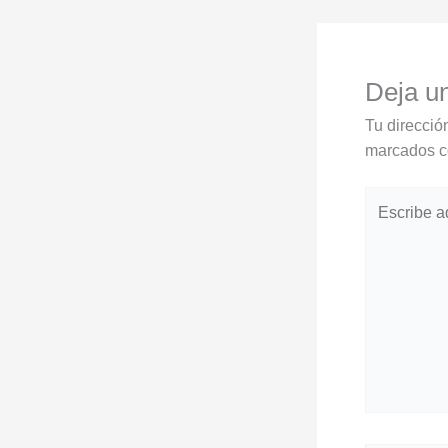
Deja u
Tu direcció
marcados 
Escribe
aquí...