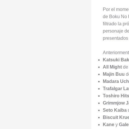
Por el mome
de Boku No 
filtrado la p
personaje d
presentados 
Anteriorment
Katsuki Ba
All Might
de
Majin Buu
d
Madara Uch
Trafalgar L
Toshiro Hit
Grimmjow J
Seto Kaiba
d
Biscuit Kru
Kane
y
Gal