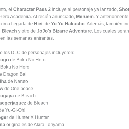
nto, el
Character Pass 2
incluye al personaje ya lanzado,
Shot
Hero Academia. Al recién anunciado,
Meruem.
Y anteriormente
róxima llegada de
Hiei
, de
Yu Yu Hakusho
. Además, también inc
e
Bleach
y otro de
JoJo’s Bizarre Adventure
. Los cuales serán
en las semanas entrantes.
e los DLC de personajes incluyeron:
kugo
de Boku No Hero
 Boku No Hero
e Dragon Ball
iha
de Naruto
aw
de One peace
sugaya
de Bleach
aegerjaquez
de Bleach
e Yu-Gi-Oh!
eger
de Hunter X Hunter
ena
originales de Akira Toriyama