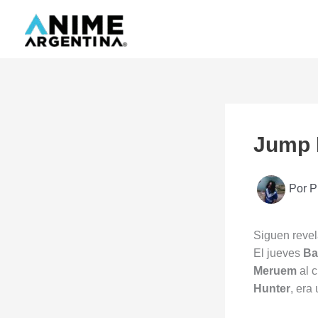
Ir
al
contenido
Jump 
Por
P
Siguen revel
El jueves
Ba
Meruem
al c
Hunter
, era