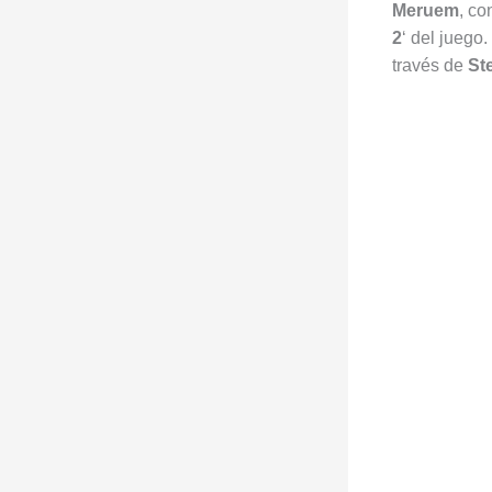
Meruem
, co
2
‘ del juego
través de
St