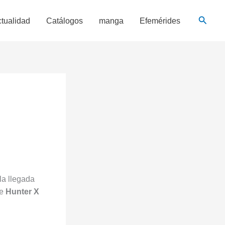
Busca
tualidad
Catálogos
manga
Efemérides
 la llegada
de
Hunter X