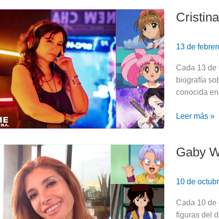
Cristin
Cristina
Hernández:
Biografía
13 de febre
de
la
Cada 13 de f
voz
biografía so
de
conocida en
Sakura
Kinomoto
Leer más »
Gaby Wi
Gaby
Willer:
Biografía
10 de octub
de
la
Cada 10 de o
voz
figuras del 