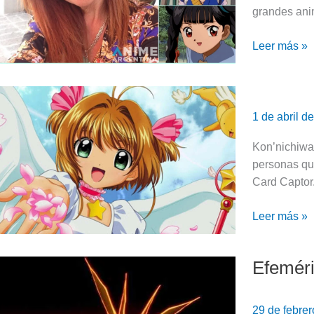
del
grandes ani
pequeño
Trunks
Leer más »
1
de
1 de abril d
Abril:
Cumpleaño
Kon’nichiwa
de
personas qu
Sakura
Card Captor.
Kinomoto
Leer más »
|
Sakura
Card
Efeméri
Efemérides
Captor
/
Cumpleaño
29 de febre