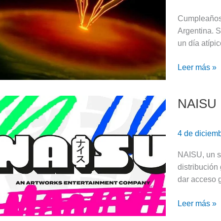
anime
especial:
Cumpleaños 
29
Argentina. 
de
un día atípi
febrero
(AÑO
Leer más »
BISIESTO)
NAISU |
NAISU
|
Un
4 de diciem
nuevo
servicio
NAISU, un s
gratuito
distribución
de
dar acceso g
anime
en
Leer más »
América