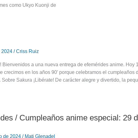
mes como Ukyo Kuonji de
e 2024
/
Criss Ruiz
s
! Bienvenidos a una nueva entrega de efemérides anime. Hoy 1 d
e crecimos en los años 90′ porque celebramos el cumpleaños d
 Sobre Sakura ¡Libérate! De carácter alegre y divertido, la pe
des / Cumpleaños anime especial: 29 
s
ro de 2024
/
Mati Glenadel