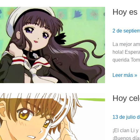
Latina!!!!
Hoy es 
Hoy
es
el
2 de septie
cumpleaños
de
La mejor ami
Tomoyo
hola! Esper
Daidouji
querida Tom
|
Cardcaptor
Leer más »
Sakura
Hoy cel
Hoy
celebramos
el
13 de julio
cumpleaños
de
¡El clan Li 
Shaoran Li
¡Buenos días