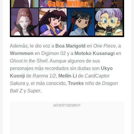
Además, le dio voz a
Boa Marigold
en
One Piece
, a
Wormmon
en Digimon 02 y a
Motoko Kusanagi
en
Ghost in the Shell
. Aunque algunos de sus
personajes más recordados sin dudas son
Ukyo
Kuonji
de
Ranma 1/2
,
Meilin Li
de
CardCaptor
Sakura
y, el más conocido,
Trunks
niño de
Dragon
Ball Z
y
Super
.