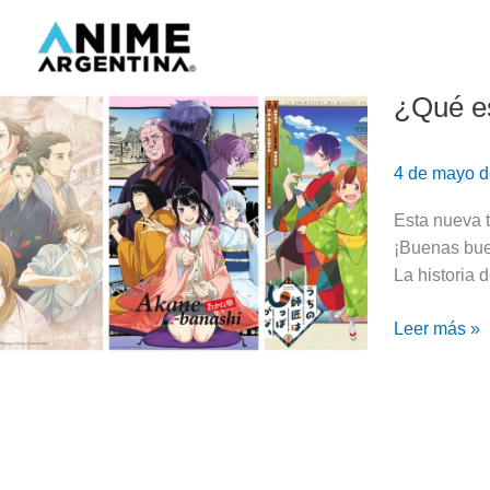
Ir
al
contenido
¿Qué es
¿Qué
es
el
4 de mayo 
Rakugo?
El
Esta nueva 
arte
¡Buenas bue
japonés
La historia 
de
Akane-
Leer más »
Banashi