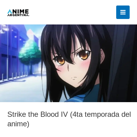
Ir
al
contenido
Strike
the
Blood
IV
(4ta
temporada
del
anime)
Strike the Blood IV (4ta temporada del
anime)