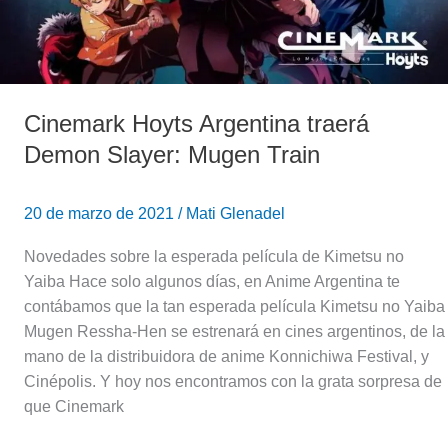
Train
Cinemark Hoyts Argentina traerá
Demon Slayer: Mugen Train
20 de marzo de 2021
/
Mati Glenadel
Novedades sobre la esperada película de Kimetsu no
Yaiba Hace solo algunos días, en Anime Argentina te
contábamos que la tan esperada película Kimetsu no Yaiba
Mugen Ressha-Hen se estrenará en cines argentinos, de la
mano de la distribuidora de anime Konnichiwa Festival, y
Cinépolis. Y hoy nos encontramos con la grata sorpresa de
que Cinemark