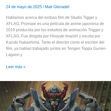
24 de mayo de 2025
/
Mati Glenadel
Hablamos acerca del exitoso film de Studio Tigger y
XFLAG. Promare es una película de anime japonesa de
2019 producida por los estudios de animación Trigger y
XFLAG. Fue dirigida por Hiroyuki Imaishi y escrita por
Kazuki Nakashima. Tanto el director como el escritor del
film, ya habían trabajado juntos en Tengen Toppa Gurren-
Lagann y
Leer más »
«Gundam
GQuuuuuuX:
El
inicio»
llega