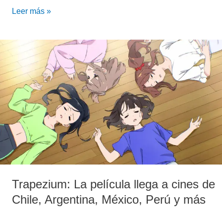
Leer más »
Trapezium:
La
película
llega
a
cines
de
Chile,
Argentina,
México,
Perú
y
Trapezium: La película llega a cines de
más
Chile, Argentina, México, Perú y más