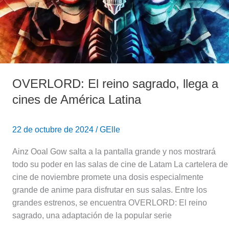
a
cines
de
América
Latina
OVERLORD: El reino sagrado, llega a
cines de América Latina
22 de octubre de 2024
/
GElle
Ainz Ooal Gow salta a la pantalla grande y nos mostrará
todo su poder en las salas de cine de Latam La cartelera de
cine de noviembre promete una dosis especialmente
grande de anime para disfrutar en sus salas. Entre los
grandes estrenos, se encuentra OVERLORD: El reino
sagrado, una adaptación de la popular serie