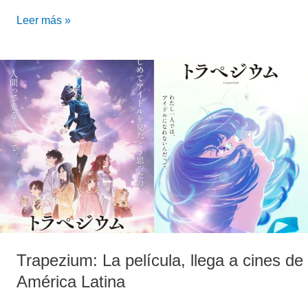
Leer más »
Trapezium:
La
película,
llega
a
cines
de
América
Latina
Trapezium: La película, llega a cines de
América Latina