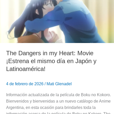
Heart:
Movie
¡Estrena
el
mismo
día
en
Japón
The Dangers in my Heart: Movie
y
Latinoamérica!
¡Estrena el mismo día en Japón y
Latinoamérica!
4 de febrero de 2026
/
Mati Glenadel
Información actualizada de la película de Boku no Kokoro.
Bienvenidos y bienvenidas a un nuevo catálogo de Anime
Argentina, en esta ocasión para brindarles toda la
información acerca de la película de Boku no Kokoro, The