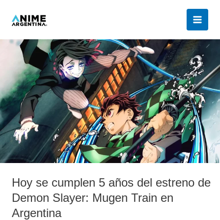
Ir
al
contenido
Hoy
se
cumplen
5
años
del
estreno
de
Demon
Slayer:
Mugen
Hoy se cumplen 5 años del estreno de
Train
en
Demon Slayer: Mugen Train en
Argentina
Argentina