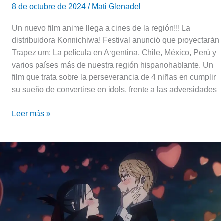
8 de octubre de 2024
/
Mati Glenadel
Un nuevo film anime llega a cines de la región!!! La
distribuidora Konnichiwa! Festival anunció que proyectarán
Trapezium: La película en Argentina, Chile, México, Perú y
varios países más de nuestra región hispanohablante. Un
film que trata sobre la perseverancia de 4 niñas en cumplir
su sueño de convertirse en idols, frente a las adversidades
Leer más »
La
película
de
Kaguya-
sama
llegará