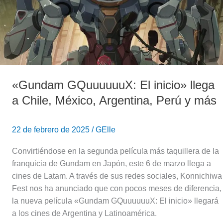
a
Chile,
México,
Argentina,
Perú
y
«Gundam GQuuuuuuX: El inicio» llega
más
a Chile, México, Argentina, Perú y más
22 de febrero de 2025
/
GElle
Convirtiéndose en la segunda película más taquillera de la
franquicia de Gundam en Japón, este 6 de marzo llega a
cines de Latam. A través de sus redes sociales, Konnichiwa
Fest nos ha anunciado que con pocos meses de diferencia,
la nueva película «Gundam GQuuuuuuX: El inicio» llegará
a los cines de Argentina y Latinoamérica.