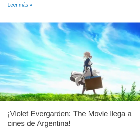
Leer más »
¡Violet
Evergarden:
The
Movie
llega
a
cines
de
Argentina!
¡Violet Evergarden: The Movie llega a
cines de Argentina!