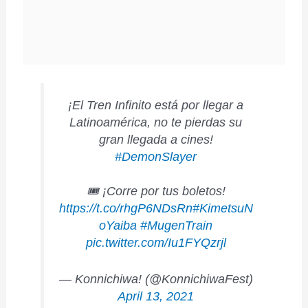
¡El Tren Infinito está por llegar a
Latinoamérica, no te pierdas su
gran llegada a cines!
#DemonSlayer
🎟️ ¡Corre por tus boletos!
https://t.co/rhgP6NDsRn
#KimetsuN
oYaiba
#MugenTrain
pic.twitter.com/Iu1FYQzrjl
— Konnichiwa! (@KonnichiwaFest)
April 13, 2021