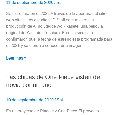
11 de septiembre de 2020
/
Sai
NO
UTAGOE
Se estrenará en el 2021 A través de la apertura del sitio
WO
web oficial, los estudios JC Staff comunicaron la
KIKASETE
producción de Ai no utagoe wo kikasete, una película
original de Yasuhiro Yoshiura. En el mismo sitio
confirmaron que la fecha de estreno está programada para
el 2021 y se dieron a conocer una imagen
Leer más »
Las chicas de One Piece visten de
Las
chicas
novia por un año
de
One
10 de septiembre de 2020
/
Sai
Piece
visten
Es un proyecto de Placole y One Piece El proyecto
de