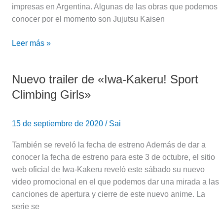
impresas en Argentina. Algunas de las obras que podemos
conocer por el momento son Jujutsu Kaisen
Leer más »
Nuevo trailer de «Iwa-Kakeru! Sport
Nuevo
trailer
Climbing Girls»
de
«Iwa-
15 de septiembre de 2020
/
Sai
Kakeru!
Sport
También se reveló la fecha de estreno Además de dar a
Climbing
conocer la fecha de estreno para este 3 de octubre, el sitio
Girls»
web oficial de Iwa-Kakeru reveló este sábado su nuevo
video promocional en el que podemos dar una mirada a las
canciones de apertura y cierre de este nuevo anime. La
serie se