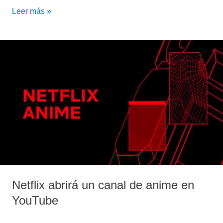
Leer más »
Netflix
abrirá
un
canal
de
anime
en
YouTube
Netflix abrirá un canal de anime en
YouTube