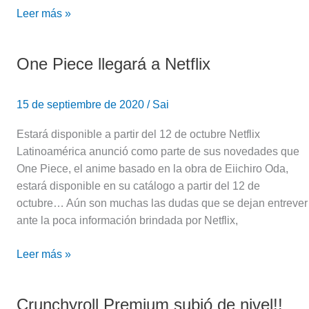
Leer más »
One Piece llegará a Netflix
One
Piece
llegará
15 de septiembre de 2020
/
Sai
a
Netflix
Estará disponible a partir del 12 de octubre Netflix
Latinoamérica anunció como parte de sus novedades que
One Piece, el anime basado en la obra de Eiichiro Oda,
estará disponible en su catálogo a partir del 12 de
octubre… Aún son muchas las dudas que se dejan entrever
ante la poca información brindada por Netflix,
Leer más »
Crunchyroll Premium subió de nivel!!
Crunchyroll