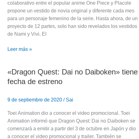
colaborativo entre el popular anime One Piece y Placole
novia
propone un vestido de novia original y diferente cada mes
por
para un personaje femenino de la serie. Hasta ahora, de un
un
proyecto de 12 partes, solo han sido revelados los vestidos
año
de Nami y Vivi. El
Leer más »
«Dragon Quest: Dai no Daiboken» tiene
«Dragon
Quest:
fecha de estreno
Dai
no
9 de septiembre de 2020
/
Sai
Daiboken»
tiene
Toei Animation dio a conocer el video promocional. Toei
fecha
Animation informó que Dragon Quest: Dai no Daiboken se
de
comenzará a emitir a partir del 3 de octubre en Japón y dio
estreno
a conocer el video promocional y trailer. También se