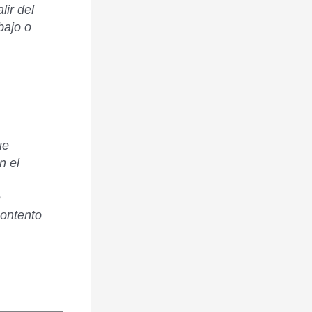
lir del
bajo o
ue
n el
e
contento