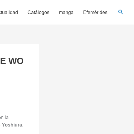
Busca
tualidad
Catálogos
manga
Efemérides
GOE WO
n la
 Yoshiura
.