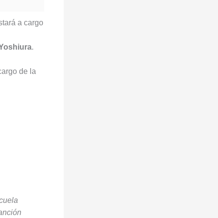
stará a cargo
Yoshiura
.
cargo de la
scuela
canción