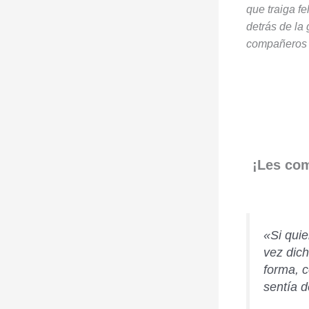
que traiga f
detrás de la 
compañeros e
¡Les com
«Si quie
vez dich
forma, 
sentía d