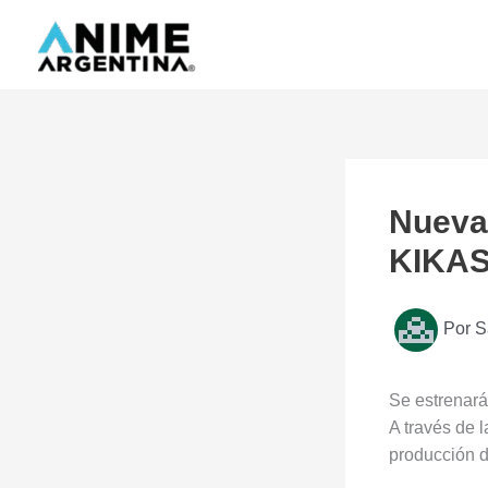
Ir
al
contenido
Nueva
KIKA
Por
S
Se estrenará
A través de l
producción 