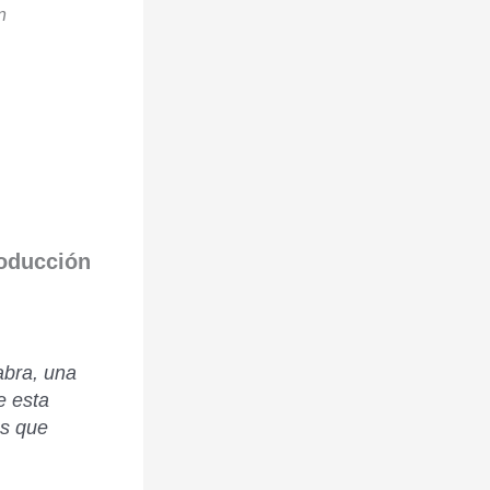
n
roducción
abra, una
e esta
os que