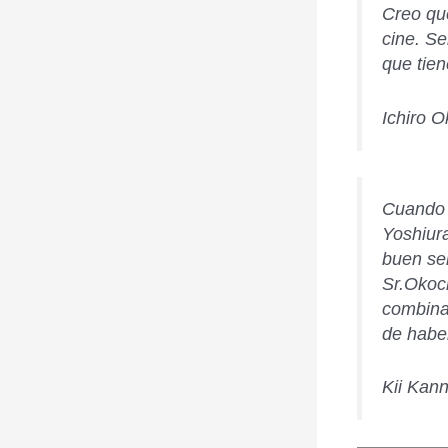
Creo que
cine. Se
que tien
Ichiro O
Cuando l
Yoshiura
buen sen
Sr.Okoch
combina
de haber
Kii Kan