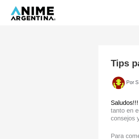
Ir
al
contenido
Tips p
Por
S
Saludos!!!
tanto en e
consejos
Para comen