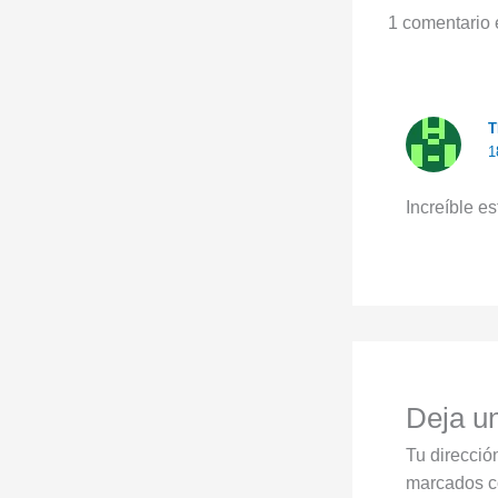
1 comentario 
T
1
Increíble e
Deja u
Tu direcció
marcados 