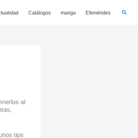
Busca
tualidad
Catálogos
manga
Efemérides
enerlos al
otas,
unos tips