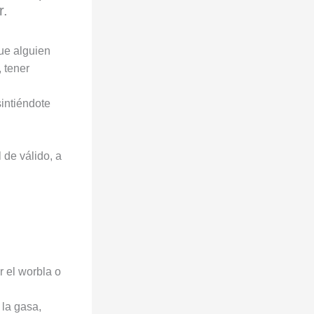
r.
que alguien
, tener
intiéndote
 de válido, a
 el worbla o
 la gasa,