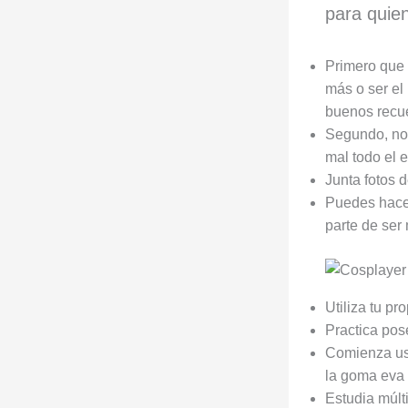
para quie
Primero que n
más o ser el 
buenos recu
Segundo, no 
mal todo el 
Junta fotos 
Puedes hacer
parte de se
Utiliza tu p
Practica pos
Comienza usa
la goma eva 
Estudia múlt