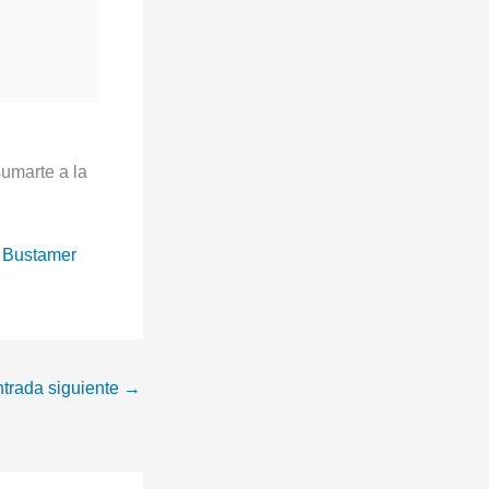
umarte a la
a Bustamer
trada siguiente
→