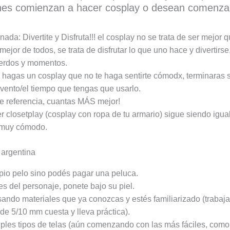
nes comienzan a hacer cosplay o desean comenza
ada: Divertite y Disfruta!!! el cosplay no se trata de ser mejor 
mejor de todos, se trata de disfrutar lo que uno hace y divertirse
erdos y momentos.
hagas un cosplay que no te haga sentirte cómodx, terminaras s
evento/el tiempo que tengas que usarlo.
de referencia, cuantas MÁS mejor!
 closetplay (cosplay con ropa de tu armario) sigue siendo igual
r muy cómodo.
ropio pelo sino podés pagar una peluca.
es del personaje, ponete bajo su piel.
ndo materiales que ya conozcas y estés familiarizado (trabajar
de 5/10 mm cuesta y lleva práctica).
iples tipos de telas (aún comenzando con las más fáciles, como