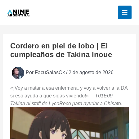
Ir
al
contenido
Cordero en piel de lobo | El
cumpleaños de Takina Inoue
Por
FacuSalasOk
/
2 de agosto de 2026
«¡Voy a matar a esa enfermera, y voy a volver a la DA
si eso ayuda a que sigas viviendo!»
—T01E09 –
Takina al staff de LycoReco para ayudar a Chisato
.