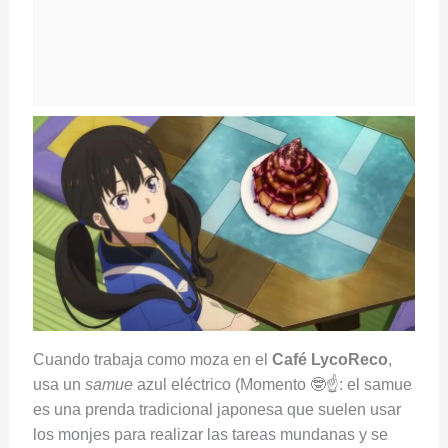
Cuando trabaja como moza en el
Café LycoReco
,
usa un
samue
azul eléctrico (Momento 🤓☝️: el samue
es una prenda tradicional japonesa que suelen usar
los monjes para realizar las tareas mundanas y se