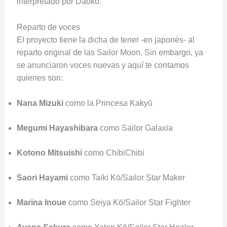
interpretado por Daoko.
Reparto de voces
El proyecto tiene la dicha de tener -en japonés- al
reparto original de las Sailor Moon. Sin embargo, ya
se anunciaron voces nuevas y aquí te contamos
quienes son:
Nana
Mizuki
como la Princesa Kakyū
Megumi
Hayashibara
como Sailor Galaxia
Kotono
Mitsuishi
como ChibiChibi
Saori
Hayami
como Taiki Kō/Sailor Star Maker
Marina
Inoue
como Seiya Kō/Sailor Star Fighter