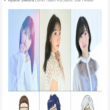
Ayane
Sakura
como Yaten Kō/Sailor Star Healer