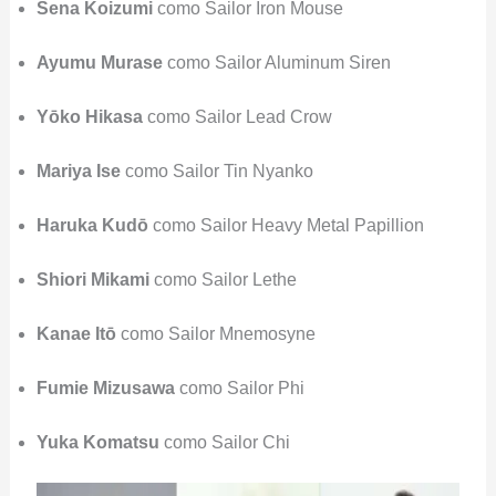
Sena Koizumi
como Sailor Iron Mouse
Ayumu Murase
como Sailor Aluminum Siren
Yōko Hikasa
como Sailor Lead Crow
Mariya Ise
como Sailor Tin Nyanko
Haruka Kudō
como Sailor Heavy Metal Papillion
Shiori Mikami
como Sailor Lethe
Kanae Itō
como Sailor Mnemosyne
Fumie Mizusawa
como Sailor Phi
Yuka Komatsu
como Sailor Chi