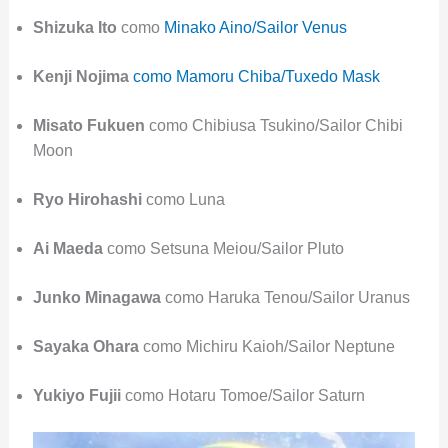
Shizuka Ito
como
Minako Aino/Sailor Venus
Kenji Nojima
como Mamoru Chiba/Tuxedo Mask
Misato
Fukuen
como Chibiusa Tsukino/Sailor Chibi
Moon
Ryo
Hirohashi
como Luna
Ai
Maeda
como Setsuna Meiou/Sailor Pluto
Junko
Minagawa
como Haruka Tenou/Sailor Uranus
Sayaka
Ohara
como Michiru Kaioh/Sailor Neptune
Yukiyo
Fujii
como Hotaru Tomoe/Sailor Saturn