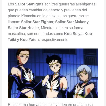
Los
Sailor Starlights
son tres guerreras alienígenas
que pueden cambiar de género y provienen del
planeta Kinmoku en la galaxia. Las guerreras se
llaman:
Sailor Star Fighter, Sailor Star Maker y
Sailor Star Healer
, Mientras que en su forma
masculina, son nombradas como
Kou Seiya, Kou
Taiki y Kou Yaten
, respectivamente.
En su forma humana, se convierten en una famosa