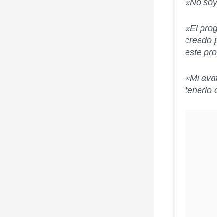
«No soy 
«El prog
creado p
este pro
«Mi ava
tenerlo