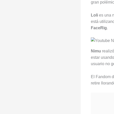
gran polémi
Loli
es una n
está utiliza
FaceRig
.
Nimu
realizó
estar usando
usuario no 
El Fandom 
retire lloran