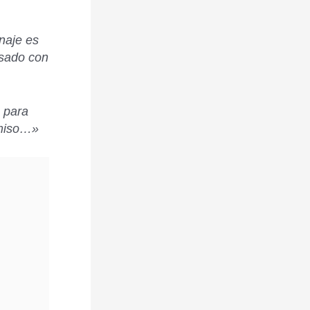
naje es
usado con
a para
rmiso…»