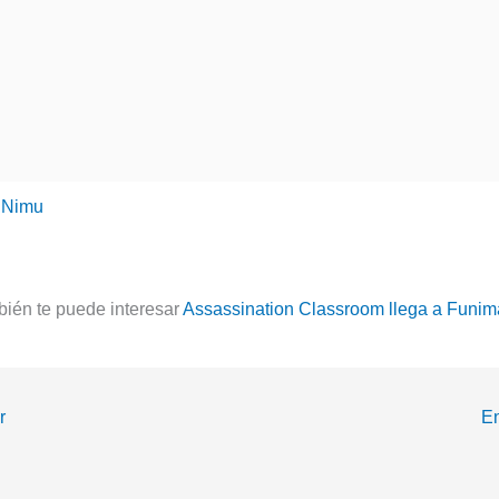
,
Nimu
ién te puede interesar
Assassination Classroom llega a Funim
r
En