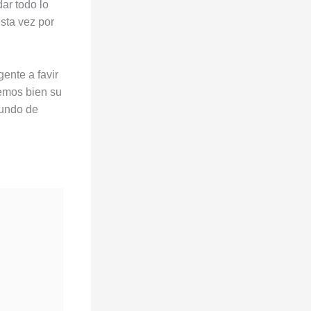
dar todo lo
sta vez por
gente a favir
vemos bien su
mundo de