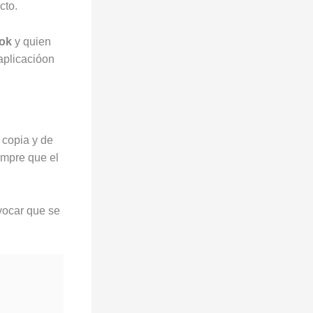
cto.
ok
y quien
 aplicacióon
 copia y de
empre que el
vocar que se