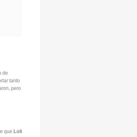
o de
rtar tanto
aron, pero
de que
Loli