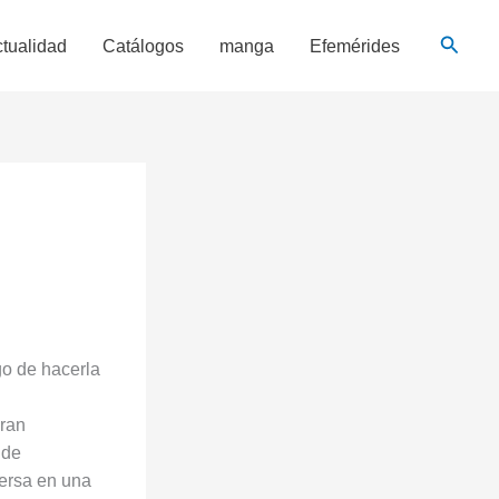
Busca
tualidad
Catálogos
manga
Efemérides
go de hacerla
gran
 de
mersa en una