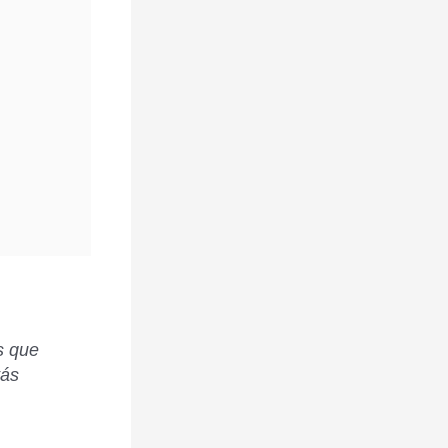
s que
tás