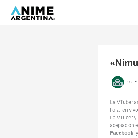
Ir
al
contenido
«Nimu»
Por
S
La VTuber ar
llorar en vivo
La VTuber y
aceptación 
Facebook
, 