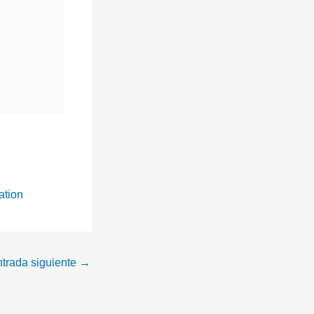
ation
trada siguiente
→