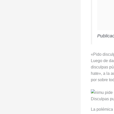
Publicac
«Pido discul
Luego de dar
disculpas pú
hate», a la 
por sobre tod
Disculpas p
La polémica 