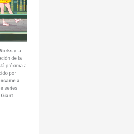
 Works
y la
ción de la
stá próxima a
cido por
Became a
de series
o
Giant