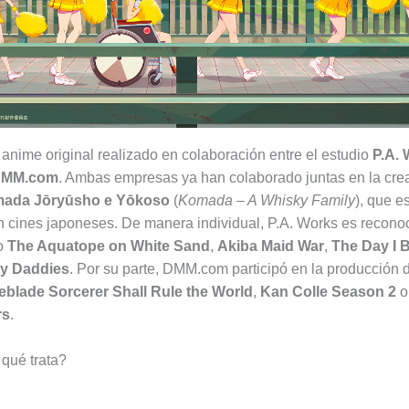
 anime original realizado en colaboración entre el estudio
P.A.
MM.com
. Ambas empresas ya han colaborado juntas en la crea
ada Jōryūsho e Yōkoso
(
Komada – A Whisky Family
), que e
n cines japoneses. De manera individual, P.A. Works es recono
o
The Aquatope on White Sand
,
Akiba Maid War
,
The Day I 
y Daddies
. Por su parte, DMM.com participó en la producción 
eblade Sorcerer Shall Rule the World
,
Kan Colle Season 2
rs
.
 qué trata?