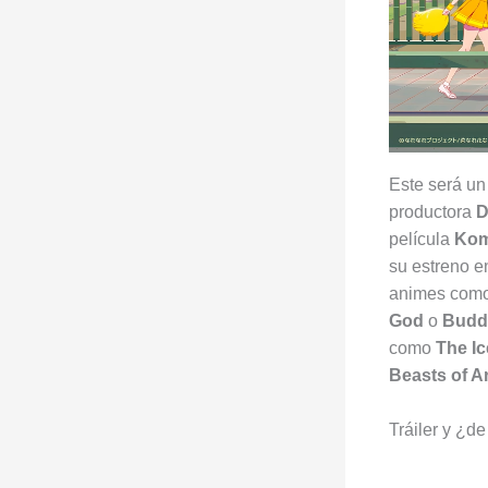
Este será un
productora
D
película
Kom
su estreno e
animes com
God
o
Budd
como
The Ic
Beasts of A
Tráiler y ¿de