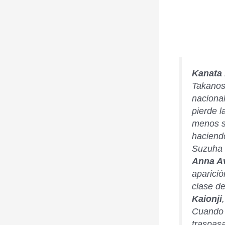
Kanata
Takanos
nacional
pierde l
menos s
hacien
Suzuha 
Anna A
aparici
clase d
Kaionji
Cuando 
traspasa