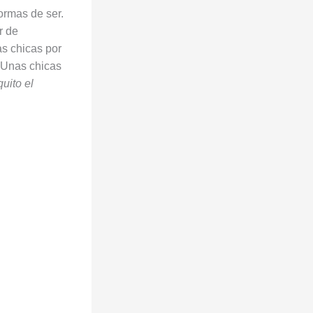
ormas de ser.
r de
as chicas por
 ¿Unas chicas
uito el