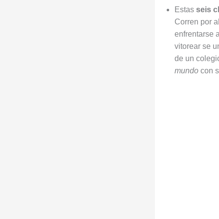
Estas
seis 
Corren por ah
enfrentarse 
vitorear se 
de un colegi
mundo
con s