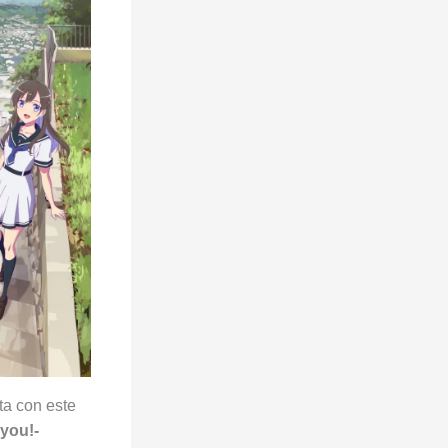
ta con este
 you!-