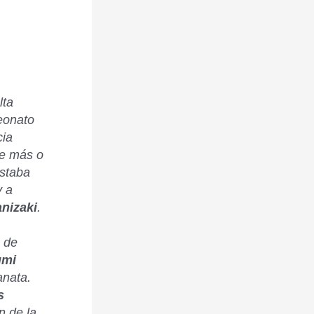
lta
peonato
cia
de más o
estaba
y a
nizaki
.
 de
umi
anata.
s
n de la