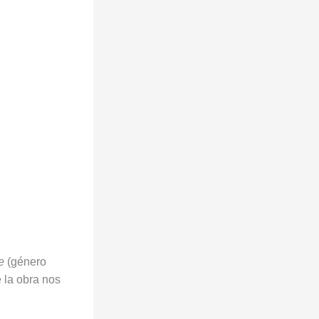
e
(género
 la obra nos