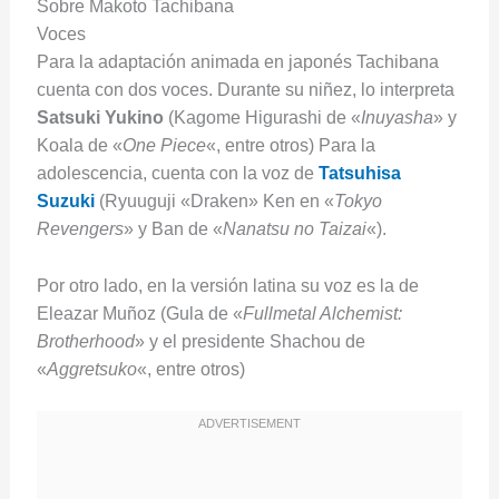
Sobre Makoto Tachibana
Voces
Para la adaptación animada en japonés Tachibana
cuenta con dos voces. Durante su niñez, lo interpreta
Satsuki Yukino
(Kagome Higurashi de «
Inuyasha
» y
Koala de «
One Piece
«, entre otros) Para la
adolescencia, cuenta con la voz de
Tatsuhisa
Suzuki
(Ryuuguji «Draken» Ken en «
Tokyo
Revengers
» y Ban de «
Nanatsu no Taizai
«).
Por otro lado, en la versión latina su voz es la de
Eleazar Muñoz (Gula de «
Fullmetal Alchemist:
Brotherhood
» y el presidente Shachou de
«
Aggretsuko
«, entre otros)