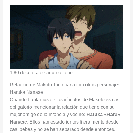
1.80 de altura de adorno tiene
Relación de Makoto Tachibana con otros personajes
Haruka Nanase
Cuando hablamos de los vínculos de Makoto es casi
obligatorio mencionar la relación que tiene con su
mejor amigo de la infancia y vecino:
Haruka «Haru»
Nanase
. Ellos han estado juntos literalmente desde
casi bebés y no se han separado desde entonces.