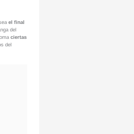
 sea
el final
anga del
 toma
ciertas
os del