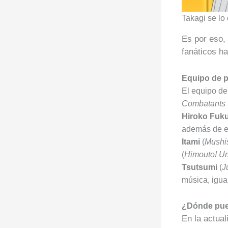
Takagi se lo
Es por eso,
fanáticos ha
Equipo de 
El equipo de
Combatants 
Hiroko Fuk
además de es
Itami
(
Mushi
(
Himouto! U
Tsutsumi
(
J
música, igua
¿Dónde pue
En la actual