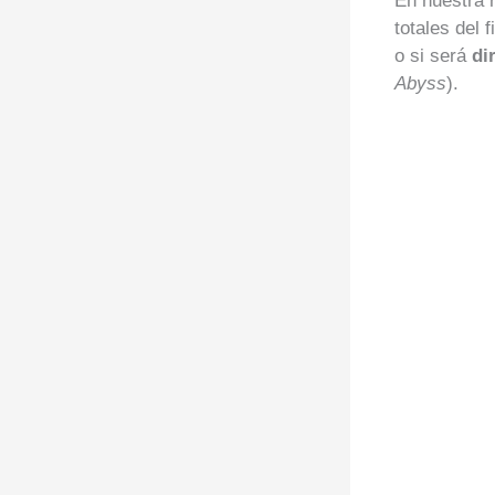
En nuestra 
totales del 
o si será
di
Abyss
).