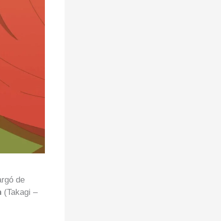
rgó de
n
(Takagi –