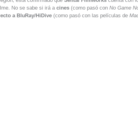
región, está confirmado que
Sentai Filmworks
cuenta con l
filme. No se sabe si irá a
cines
(como pasó con
No Game No 
recto a BluRay/HiDive
(como pasó con las películas de
Mad