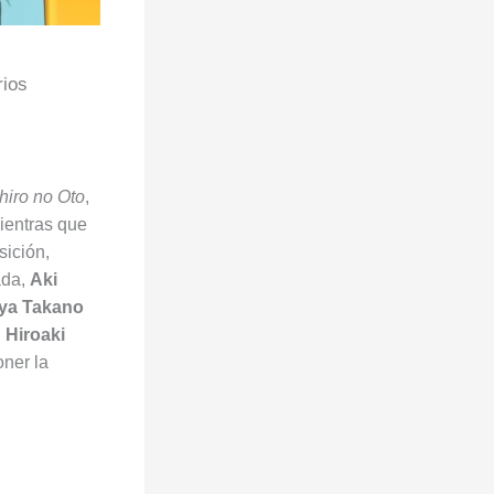
rios
iro no Oto
,
mientras que
sición,
ada,
Aki
ya Takano
.
Hiroaki
oner la