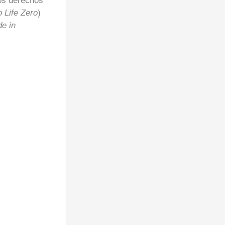
os derechos
Life Zero
)
e in