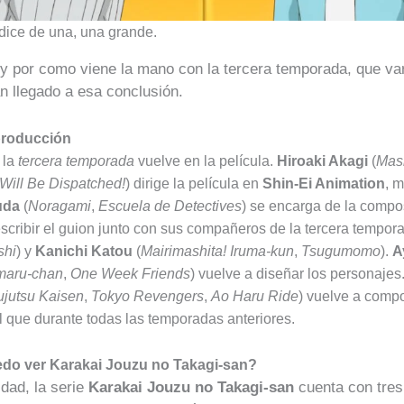
 dice de una, una grande.
 y por como viene la mano con la tercera temporada, que va
n llegado a esa conclusión.
producción
 la
tercera temporada
vuelve en la película.
Hiroaki Akagi
(
Mash
Will Be Dispatched!
) dirige la película en
Shin-Ei Animation
, 
uda
(
Noragami
,
Escuela de Detectives
) se encarga de la compo
cribir el guion junto con sus compañeros de la tercera tempor
shi
) y
Kanichi Katou
(
Mairimashita! Iruma-kun
,
Tsugumomo
).
A
maru-chan
,
One Week Friends
) vuelve a diseñar los personajes
ujutsu Kaisen
,
Tokyo Revengers
,
Ao Haru Ride
) vuelve a comp
l que durante todas las temporadas anteriores.
do ver Karakai Jouzu no Takagi-san?
idad, la serie
Karakai Jouzu no Takagi-san
cuenta con tres