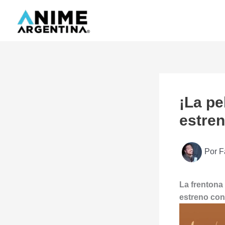
Ir
al
contenido
¡La pe
estren
Por
F
La frentona
estreno con