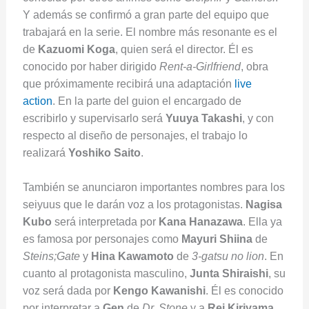
Y además se confirmó a gran parte del equipo que
trabajará en la serie. El nombre más resonante es el
de
Kazuomi Koga
, quien será el director. Él es
conocido por haber dirigido
Rent-a-Girlfriend
, obra
que próximamente recibirá una adaptación
live
action
. En la parte del guion el encargado de
escribirlo y supervisarlo será
Yuuya Takashi
, y con
respecto al diseño de personajes, el trabajo lo
realizará
Yoshiko Saito
.
También se anunciaron importantes nombres para los
seiyuus que le darán voz a los protagonistas.
Nagisa
Kubo
será interpretada por
Kana Hanazawa
. Ella ya
es famosa por personajes como
Mayuri Shiina
de
Steins;Gate
y
Hina Kawamoto
de
3-gatsu no lion
. En
cuanto al protagonista masculino,
Junta Shiraishi
, su
voz será dada por
Kengo Kawanishi
. Él es conocido
por interpretar a
Gen
de
Dr. Stone
y a
Rei Kiriyama