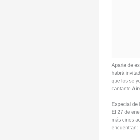
Aparte de es
habrá invita
que los sei
cantante
Ai
Especial de
El 27 de ener
más cines ad
encuentran: