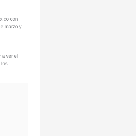
éxico con
 de marzo y
 a ver el
 los