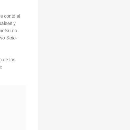
s contó al
países y
imetsu no
 no Sato-
o de los
de