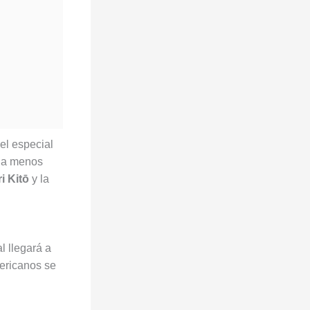
el especial
ada menos
i Kitō
y la
l llegará a
ericanos se