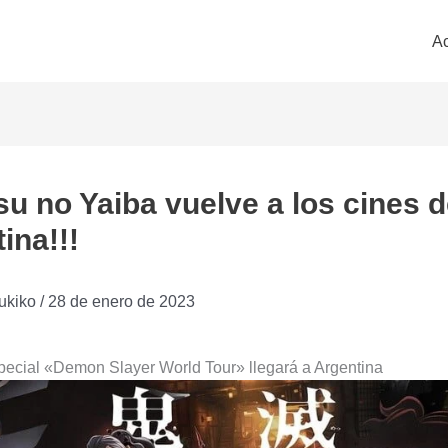
Ac
u no Yaiba vuelve a los cines 
ina!!!
ukiko
/
28 de enero de 2023
pecial «Demon Slayer World Tour» llegará a Argentina