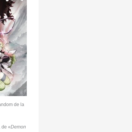
andom de la
 de «
Demon