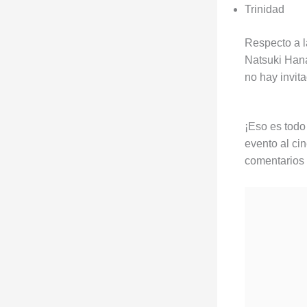
Trinidad
Respecto a l
Natsuki Hana
no hay invit
¡Eso es todo
evento al c
comentarios 