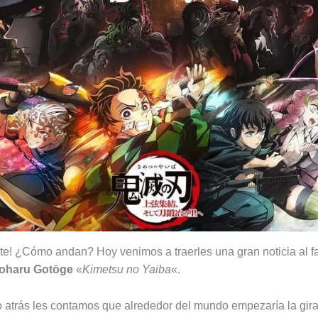
e! ¿Cómo andan? Hoy venimos a traerles una gran noticia al f
oharu Gotōge
«
Kimetsu no Yaiba
«.
 atrás les contamos que alrededor del mundo empezaría la gira