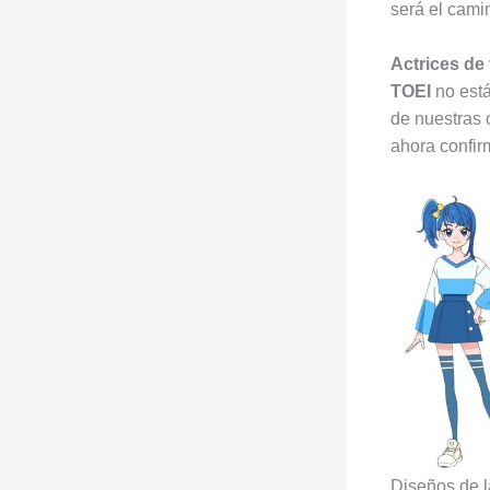
será el cami
Actrices de
TOEI
no está
de nuestras 
ahora confir
Diseños de l