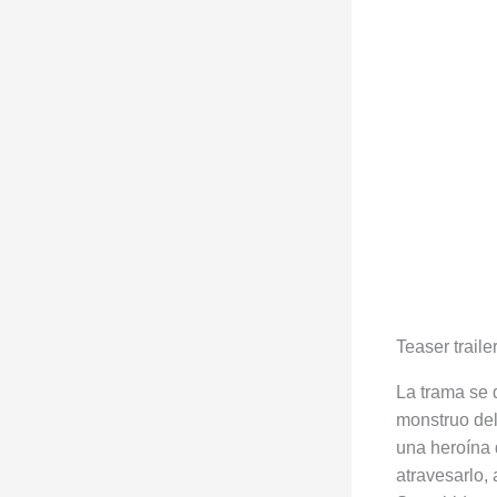
Teaser trail
La trama se d
monstruo de
una heroína 
atravesarlo,