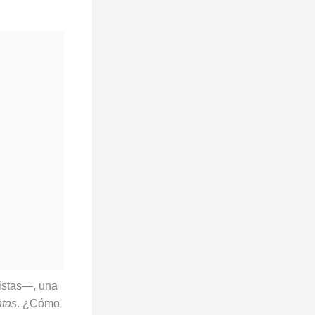
istas—, una
ntas
. ¿Cómo