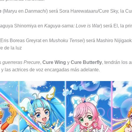
e
(Maryu en
Danmachi
) será Sora Harewataaru/Cure Sky, la Cu
aguya Shinomiya en
Kaguya-sama: Love is War
) será El, la pr
Eris Boreas Greyrat en
Mushoku Tensei
) será Mashiro Nijigao
e de la luz
os
guerreras Precure
,
Cure Wing
y
Cure Butterfly
, tendrán los 
y las actrices de voz encargadas más adelante.