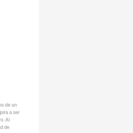
os de un
pira a ser
o. Al
ad de