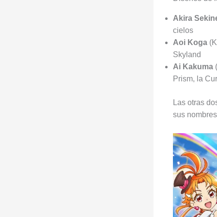
Akira Sekin
cielos
Aoi Koga
(K
Skyland
Ai Kakuma
(
Prism, la Cur
Las otras d
sus nombres 