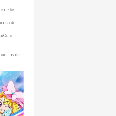
re de los
incesa de
ka/Cure
anuncios de