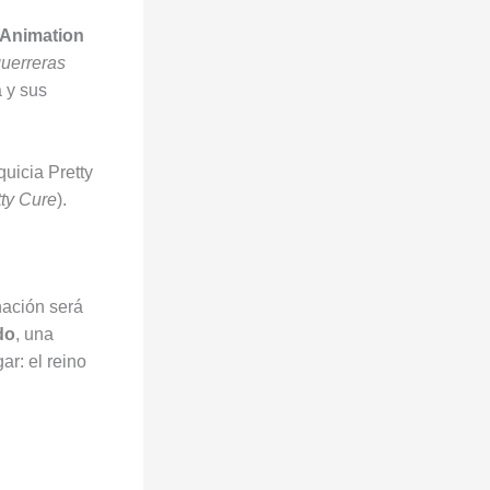
 Animation
uerreras
a y sus
uicia Pretty
tty Cure
).
nación será
do
, una
ar: el reino