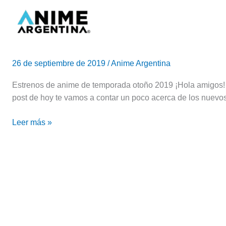
Ir
al
contenido
Estrenos
anime
26 de septiembre de 2019
/
Anime Argentina
temporada
otoño
Estrenos de anime de temporada otoño 2019 ¡Hola amigos!
2019
post de hoy te vamos a contar un poco acerca de los nuev
Leer más »