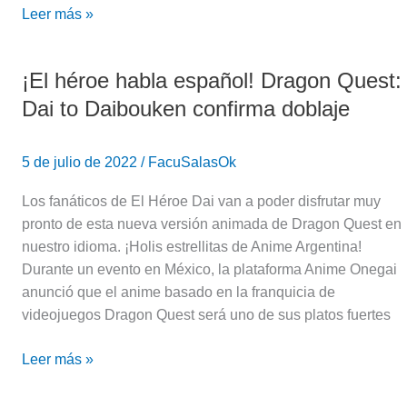
Leer más »
¡El héroe habla español! Dragon Quest:
¡El
héroe
Dai to Daibouken confirma doblaje
habla
español!
5 de julio de 2022
/
FacuSalasOk
Dragon
Quest:
Los fanáticos de El Héroe Dai van a poder disfrutar muy
Dai
pronto de esta nueva versión animada de Dragon Quest en
to
nuestro idioma. ¡Holis estrellitas de Anime Argentina!
Daibouken
Durante un evento en México, la plataforma Anime Onegai
confirma
anunció que el anime basado en la franquicia de
doblaje
videojuegos Dragon Quest será uno de sus platos fuertes
Leer más »