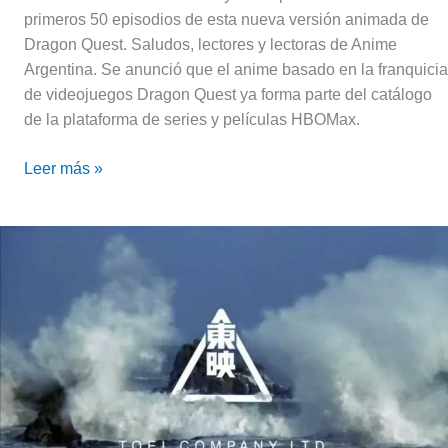
se
primeros 50 episodios de esta nueva versión animada de
suma
Dragon Quest. Saludos, lectores y lectoras de Anime
a
Argentina. Se anunció que el anime basado en la franquicia
HBO
de videojuegos Dragon Quest ya forma parte del catálogo
Max
de la plataforma de series y películas HBOMax.
Leer más »
Toei
bajo
la
lupa
por
prácticas
laborales
inmorales