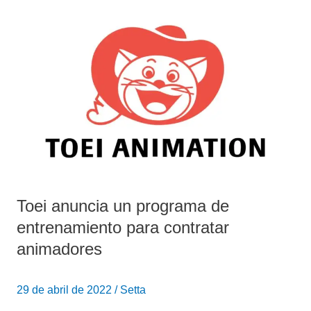
Toei
anuncia
un
programa
de
entrenamiento
para
contratar
animadores
Toei anuncia un programa de
entrenamiento para contratar
animadores
29 de abril de 2022
/
Setta