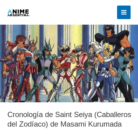
Ir
al
contenido
Cronología
de
Saint
Seiya
(Caballeros
del
Zodíaco)
de
Masami
Kurumada
Cronología de Saint Seiya (Caballeros
del Zodíaco) de Masami Kurumada