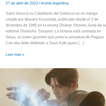
27 de abril de 2023
/
Anime Argentina
Saint Seiya (Los Caballeros del Zodíaco) es un manga
creado por Masami Kurumada, publicado desde el 3 de
diciembre de 1985 en la revista Shukan Shonen Jump de la
editorial Shueisha. Sinopsis: La historia está centrada en
Seiya, un joven guerrero que porta la armadura de Pegazo.
Con ella debe defender a Saori Kido quien […]
Leer más »
Saint
Seiya:
entrevista
al
cast
y