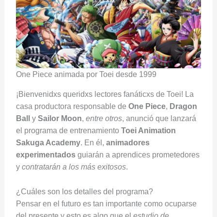
One Piece animada por Toei desde 1999
¡Bienvenidxs queridxs lectores fanáticxs de Toei! La
casa productora responsable de
One Piece
,
Dragon
Ball
y
Sailor Moon
,
entre otros
, anunció que lanzará
el programa de entrenamiento
Toei Animation
Sakuga Academy
. En él,
animadores
experimentados
guiarán a aprendices prometedores
y
contratarán a los más exitosos
.
¿Cuáles son los detalles del programa?
Pensar en el futuro es tan importante como ocuparse
del presente y esto es algo que el
estudio de