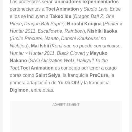
Los profesores serán
animadores experimentados
pertenecientes a
Toei Animation
y
Studio Live
. Entre
ellos se incluyen a
Takeo Ide
(
Dragon Ball Z
,
One
Piece
,
Dragon Ball Super
),
Hiroshi Koujina
(
Hunter ×
Hunter 2011
,
Escaflowne
,
Rainbow
),
Nishiki Itaoka
(
Smile Precure!
,
Naruto
,
Danshi Koukousei no
Nichijou
),
Mai Ishii
(
Komi-san no puede comunicarse
,
Hunter × Hunter 2011
,
Black Clover
) y
Mayuko
Nakano
(SAO
Alicization WoU
,
Haikyu!! To the
Top
).
Toei Animation
es conocido por tener a cargo
obras como
Saint Seiya
, la franquicia
PreCure
, la
primera adaptación de
Yu-Gi-Oh!
y la franquicia
Digimon
, entre otras.