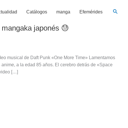
Busca
tualidad
Catálogos
manga
Efemérides
 y mangaka japonés 😓
 video musical de Daft Punk «One More Time» Lamentamos
s anime, a la edad 85 años. El cerebro detrás de «Space
video […]