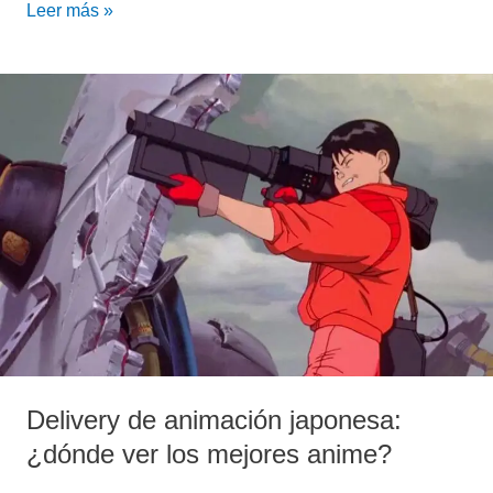
Leer más »
Delivery
de
animación
japonesa:
¿dónde
ver
los
mejores
anime?
Delivery de animación japonesa:
¿dónde ver los mejores anime?