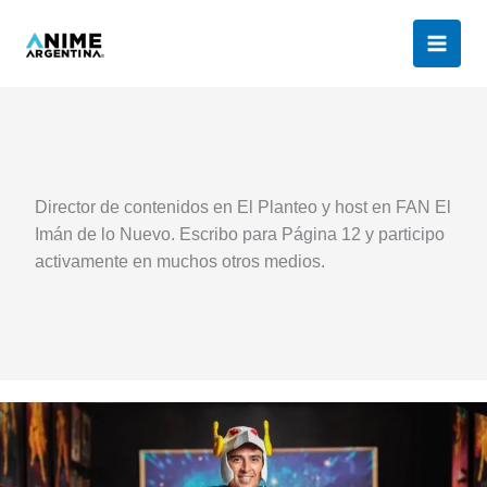
Ir
al
contenido
Director de contenidos en El Planteo y host en FAN El
Imán de lo Nuevo. Escribo para Página 12 y participo
activamente en muchos otros medios.
Record
Guiness:
¡El