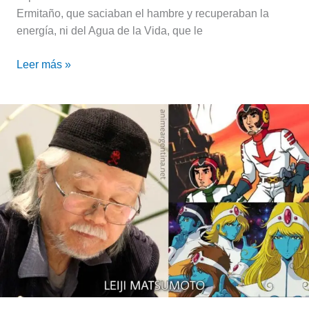
Ermitaño, que saciaban el hambre y recuperaban la
energía, ni del Agua de la Vida, que le
Leer más »
Falleció
Leiji
Matsumoto,
el
famoso
animador
y
mangaka
japonés
😓