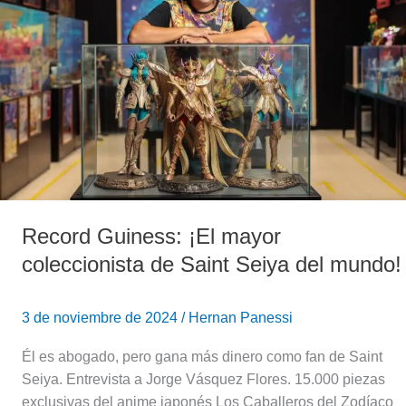
mayor
coleccionista
de
Saint
Seiya
del
mundo!
Record Guiness: ¡El mayor
coleccionista de Saint Seiya del mundo!
3 de noviembre de 2024
/
Hernan Panessi
Él es abogado, pero gana más dinero como fan de Saint
Seiya. Entrevista a Jorge Vásquez Flores. 15.000 piezas
exclusivas del anime japonés Los Caballeros del Zodíaco