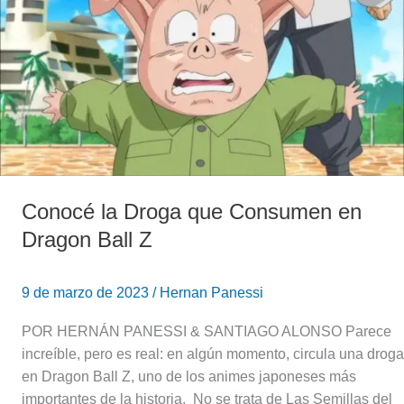
Droga
que
Consumen
en
Dragon
Ball
Z
Conocé la Droga que Consumen en
Dragon Ball Z
9 de marzo de 2023
/
Hernan Panessi
POR HERNÁN PANESSI & SANTIAGO ALONSO Parece
increíble, pero es real: en algún momento, circula una droga
en Dragon Ball Z, uno de los animes japoneses más
importantes de la historia. No se trata de Las Semillas del