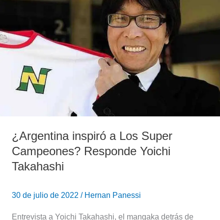
a
Los
Super
Campeones?
Responde
Yoichi
Takahashi
¿Argentina inspiró a Los Super
Campeones? Responde Yoichi
Takahashi
30 de julio de 2022
/
Hernan Panessi
Entrevista a Yoichi Takahashi, el mangaka detrás de