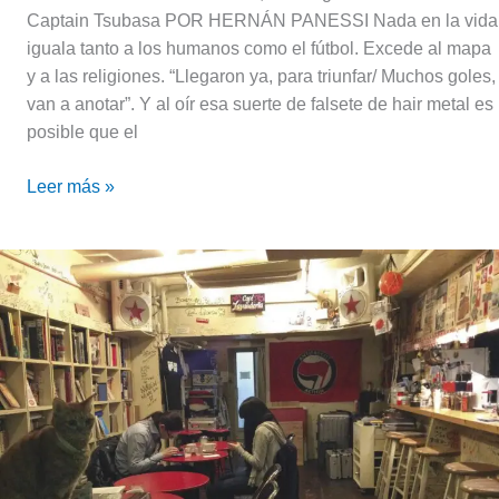
Captain Tsubasa POR HERNÁN PANESSI Nada en la vida
iguala tanto a los humanos como el fútbol. Excede al mapa
y a las religiones. “Llegaron ya, para triunfar/ Muchos goles,
van a anotar”. Y al oír esa suerte de falsete de hair metal es
posible que el
Leer más »
Antifascismo
y
Che
Guevara
en
un
café
de
Japón