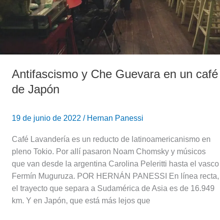
Antifascismo y Che Guevara en un café
de Japón
19 de junio de 2022
/
Hernan Panessi
Café Lavandería es un reducto de latinoamericanismo en
pleno Tokio. Por allí pasaron Noam Chomsky y músicos
que van desde la argentina Carolina Peleritti hasta el vasco
Fermín Muguruza. POR HERNÁN PANESSI En línea recta,
el trayecto que separa a Sudamérica de Asia es de 16.949
km. Y en Japón, que está más lejos que