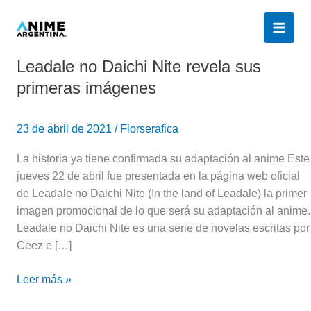
Ir
al
contenido
Leadale no Daichi Nite revela sus
Leadale
no
primeras imágenes
Daichi
Nite
23 de abril de 2021
/
Florserafica
revela
sus
La historia ya tiene confirmada su adaptación al anime Este
primeras
jueves 22 de abril fue presentada en la página web oficial
imágenes
de Leadale no Daichi Nite (In the land of Leadale) la primer
imagen promocional de lo que será su adaptación al anime.
Leadale no Daichi Nite es una serie de novelas escritas por
Ceez e […]
Leer más »