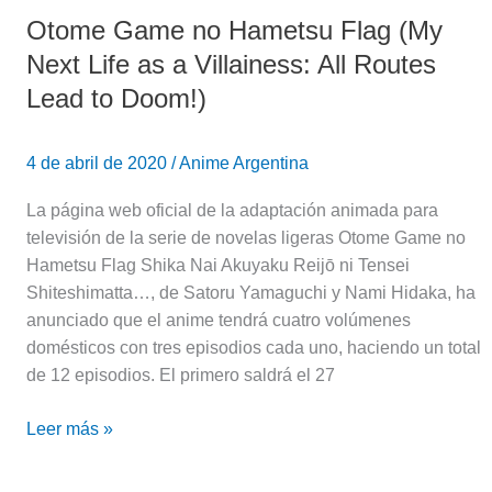
Otome Game no Hametsu Flag (My
Otome
Game
Next Life as a Villainess: All Routes
no
Lead to Doom!)
Hametsu
Flag
(My
4 de abril de 2020
/
Anime Argentina
Next
La página web oficial de la adaptación animada para
Life
televisión de la serie de novelas ligeras Otome Game no
as
Hametsu Flag Shika Nai Akuyaku Reijō ni Tensei
a
Shiteshimatta…, de Satoru Yamaguchi y Nami Hidaka, ha
Villainess:
anunciado que el anime tendrá cuatro volúmenes
All
domésticos con tres episodios cada uno, haciendo un total
Routes
de 12 episodios. El primero saldrá el 27
Lead
to
Leer más »
Doom!)