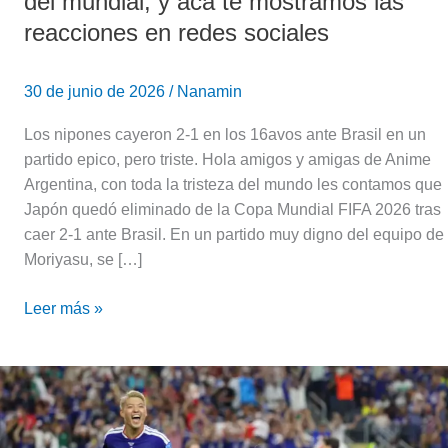
del mundial, y acá te mostramos las
redes
reacciones en redes sociales
sociales
30 de junio de 2026
/
Nanamin
Los nipones cayeron 2-1 en los 16avos ante Brasil en un
partido epico, pero triste. Hola amigos y amigas de Anime
Argentina, con toda la tristeza del mundo les contamos que
Japón quedó eliminado de la Copa Mundial FIFA 2026 tras
caer 2-1 ante Brasil. En un partido muy digno del equipo de
Moriyasu, se […]
Leer más »
Samurai
Blue
🇯🇵