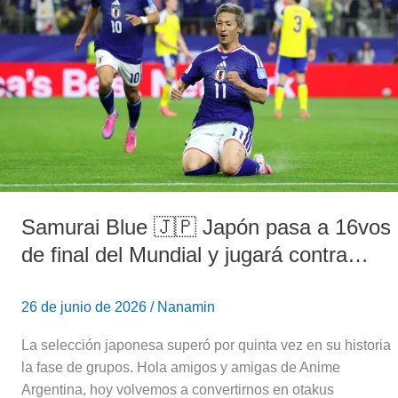
Japón
pasa
a
16vos
de
final
del
Mundial
y
jugará
Samurai Blue 🇯🇵 Japón pasa a 16vos
contra…
de final del Mundial y jugará contra…
26 de junio de 2026
/
Nanamin
La selección japonesa superó por quinta vez en su historia
la fase de grupos. Hola amigos y amigas de Anime
Argentina, hoy volvemos a convertirnos en otakus