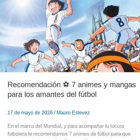
⚽️
7
animes
y
mangas
para
los
amantes
del
fútbol
Recomendación ⚽️ 7 animes y mangas
para los amantes del fútbol
17 de mayo de 2026
/
Mauro Estevez
En el marco del Mundial, y para acompañar tu locura
futbolera te recomendamos 7 animes de fútbol para que