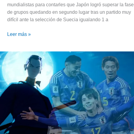
mundialistas para contarles que Japón logró superar la fase
de grupos quedando en segundo lugar tras un partido muy
difícil ante la selección de Suecia igualando 1 a
Leer más »
Samurai
Blue
🇯🇵
Japón
rescata
un
empate
por
la
fecha
1