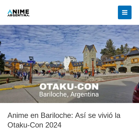
Ir
al
contenido
Anime
en
Bariloche:
Así
se
vivió
la
Otaku-
Con
2024
Anime en Bariloche: Así se vivió la
Otaku-Con 2024