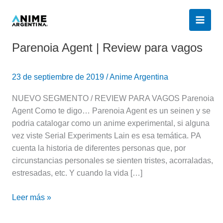
Ir
al
contenido
Parenoia Agent | Review para vagos
Parenoia
Agent
|
23 de septiembre de 2019
/
Anime Argentina
Review
para
NUEVO SEGMENTO / REVIEW PARA VAGOS Parenoia
vagos
Agent Como te digo… Parenoia Agent es un seinen y se
podria catalogar como un anime experimental, si alguna
vez viste Serial Experiments Lain es esa temática. PA
cuenta la historia de diferentes personas que, por
circunstancias personales se sienten tristes, acorraladas,
estresadas, etc. Y cuando la vida […]
Leer más »