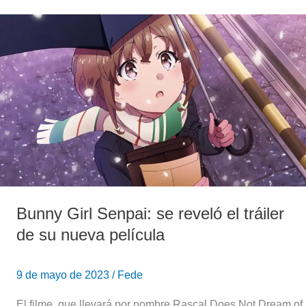
Bunny
Girl
Senpai:
se
reveló
el
tráiler
de
su
nueva
película
Bunny Girl Senpai: se reveló el tráiler
de su nueva película
9 de mayo de 2023
/
Fede
El filme, que llevará por nombre Rascal Does Not Dream of