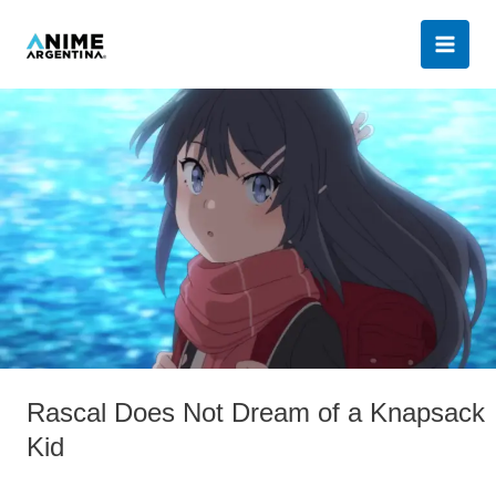
Ir
al
contenido
Rascal
Does
Not
Dream
of
a
Knapsack
Kid
Rascal Does Not Dream of a Knapsack
Kid