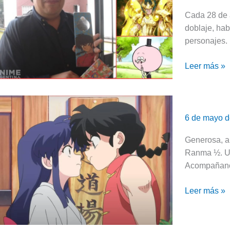
de
Cada 28 de 
la
doblaje, hab
voz
personajes.
latina
de
Leer más »
Ranma
Romántica
pero
6 de mayo 
violenta
|
Generosa, a
Hoy
Ranma ½. Un 
es
Acompañano
el
Leer más »
cumpleaños
de
Akane
Tendo