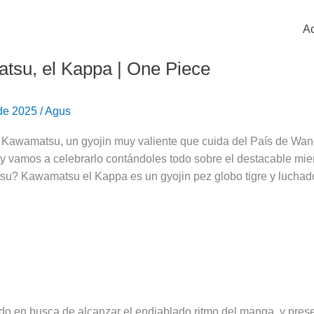
Ac
su, el Kappa | One Piece
 de 2025
/
Agus
e Kawamatsu, un gyojin muy valiente que cuida del País de Wa
 vamos a celebrarlo contándoles todo sobre el destacable 
u? Kawamatsu el Kappa es un gyojin pez globo tigre y luchad
en busca de alcanzar el endiablado ritmo del manga, y presen