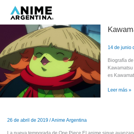
Ir
al
contenido
Kawamat
Kawamatsu,
el
Kappa
14 de junio
|
One
Biografía d
Piece
Kawamatsu y
es Kawamats
Leer más »
Nueva
temporada
26 de abril de 2019
/
Anime Argentina
de
One
La nueva temporada de One Piece El anime sigue avanzando 