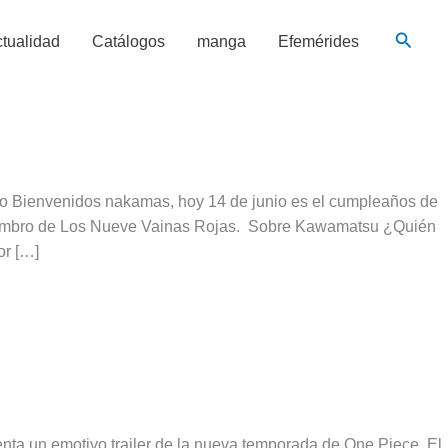
Busca
tualidad
Catálogos
manga
Efemérides
no Bienvenidos nakamas, hoy 14 de junio es el cumpleaños de
miembro de Los Nueve Vainas Rojas. Sobre Kawamatsu ¿Quién
or […]
ta un emotivo trailer de la nueva temporada de One Piece. El