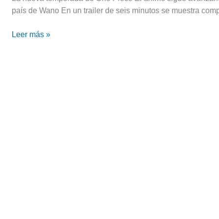
Piece:
país de Wano En un trailer de seis minutos se muestra comp
¡Mira
Leer más »
este
emotivo
trailer!