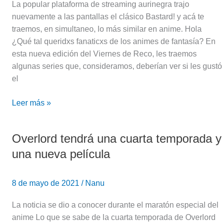
La popular plataforma de streaming aurinegra trajo
nuevamente a las pantallas el clásico Bastard! y acá te
traemos, en simultaneo, lo más similar en anime. Hola
¿Qué tal queridxs fanaticxs de los animes de fantasía? En
esta nueva edición del Viernes de Reco, les traemos
algunas series que, consideramos, deberían ver si les gustó
el
Leer más »
Overlord tendrá una cuarta temporada y
Overlord
tendrá
una nueva película
una
cuarta
8 de mayo de 2021
/
Nanu
temporada
y
La noticia se dio a conocer durante el maratón especial del
una
anime Lo que se sabe de la cuarta temporada de Overlord