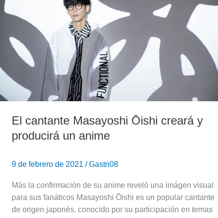
Masayoshi
Ōishi
creará
y
producirá
un
anime
El cantante Masayoshi Ōishi creará y
producirá un anime
9 de febrero de 2021
/
Gastn08
Más la confirmación de su anime reveló una imágen visual
para sus fanáticos Masayoshi Ōishi es un popular cantante
de origen japonés, conocido por su participación en temas