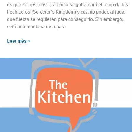
nueva
es que se nos mostrará cómo se gobernará el reino de los
película
hechiceros (Sorcerer’s Kingdom) y cuánto poder, al igual
que fuerza se requieren para conseguirlo. Sin embargo,
será una montaña rusa para
Leer más »
The
Kitchen
abrirá
un
nuevo
estudio
de
doblaje
en
Argentina