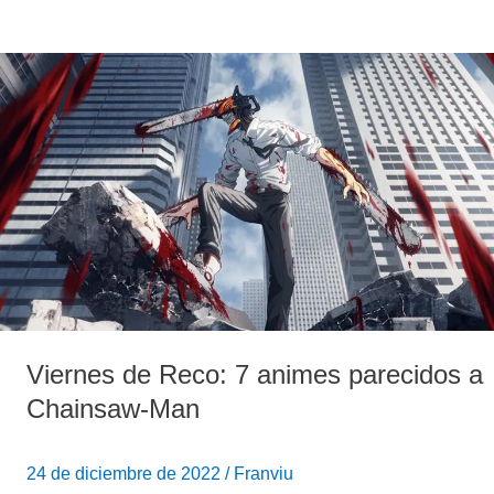
Viernes
de
Reco:
7
animes
parecidos
a
Chainsaw-
Man
Viernes de Reco: 7 animes parecidos a
Chainsaw-Man
24 de diciembre de 2022
/
Franviu