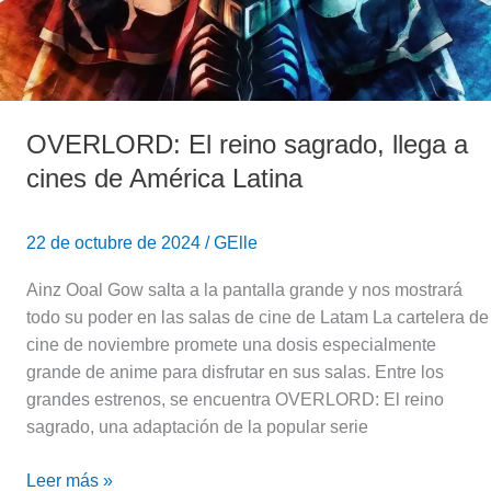
cines
de
América
Latina
OVERLORD: El reino sagrado, llega a
cines de América Latina
22 de octubre de 2024
/
GElle
Ainz Ooal Gow salta a la pantalla grande y nos mostrará
todo su poder en las salas de cine de Latam La cartelera de
cine de noviembre promete una dosis especialmente
grande de anime para disfrutar en sus salas. Entre los
grandes estrenos, se encuentra OVERLORD: El reino
sagrado, una adaptación de la popular serie
Leer más »