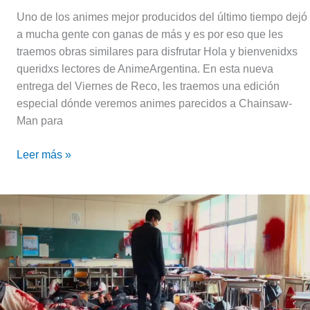
Uno de los animes mejor producidos del último tiempo dejó
a mucha gente con ganas de más y es por eso que les
traemos obras similares para disfrutar Hola y bienvenidxs
queridxs lectores de AnimeArgentina. En esta nueva
entrega del Viernes de Reco, les traemos una edición
especial dónde veremos animes parecidos a Chainsaw-
Man para
Leer más »
Crunchyroll
anuncia
las
películas
que
se
vienen