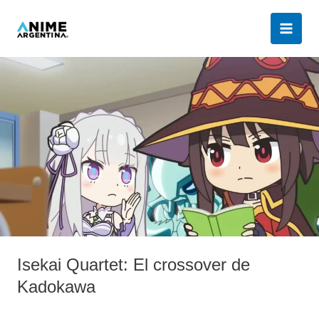
Ir
al
contenido
Isekai
Quartet:
El
crossover
de
Kadokawa
Isekai Quartet: El crossover de
Kadokawa