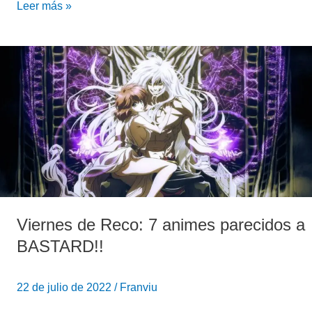
Leer más »
Viernes
de
Reco:
7
animes
parecidos
a
BASTARD!!
Viernes de Reco: 7 animes parecidos a
BASTARD!!
22 de julio de 2022
/
Franviu