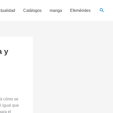
Busca
tualidad
Catálogos
manga
Efemérides
a y
rá cómo se
al igual que
para el