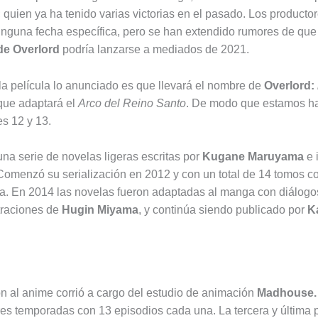
; quien ya ha tenido varias victorias en el pasado. Los producto
nguna fecha específica, pero se han extendido rumores de qu
de Overlord
podría lanzarse a mediados de 2021.
la película lo anunciado es que llevará el nombre de
Overlord:
que adaptará el
Arco del Reino Santo
. De modo que estamos h
s 12 y 13.
na serie de novelas ligeras escritas por
Kugane Maruyama
e 
 Comenzó su serialización en 2012 y con un total de 14 tomos c
ha. En 2014 las novelas fueron adaptadas al manga con diálog
traciones de
Hugin Miyama
, y continúa siendo publicado por
K
n al anime corrió a cargo del estudio de animación
Madhouse
res temporadas con 13 episodios cada una. La tercera y última 