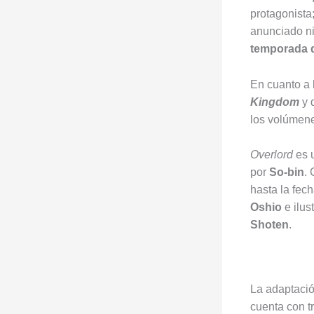
protagonista
anunciado ni
temporada 
En cuanto a 
Kingdom
y 
los volúmene
Overlord
es u
por
So-bin
.
hasta la fec
Oshio
e ilus
Shoten
.
La adaptació
cuenta con t