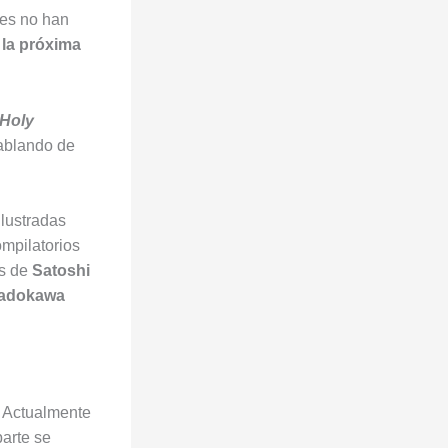
res no han
e
la
próxima
Holy
ablando de
ilustradas
ompilatorios
os de
Satoshi
adokawa
.
Actualmente
parte se