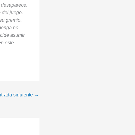
o desaparece,
 del juego,
su gremio,
omonga no
ecide asumir
en este
trada siguiente
→