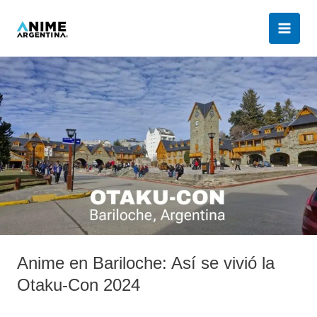
Ir
al
contenido
Anime
en
Bariloche:
Así
se
vivió
la
Otaku-
Con
2024
Anime en Bariloche: Así se vivió la
Otaku-Con 2024