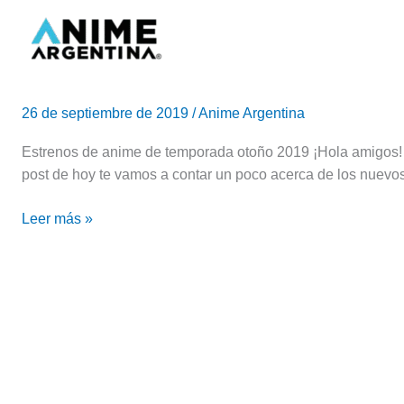
Ir
al
contenido
Estrenos
anime
26 de septiembre de 2019
/
Anime Argentina
temporada
otoño
Estrenos de anime de temporada otoño 2019 ¡Hola amigos!
2019
post de hoy te vamos a contar un poco acerca de los nuev
Leer más »