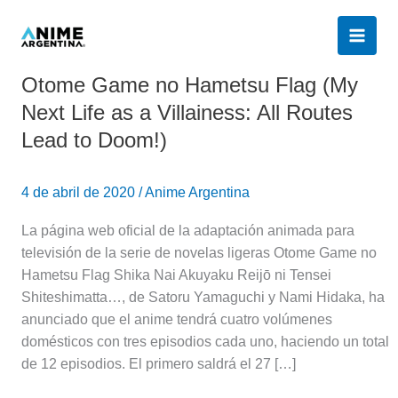
Ir
al
contenido
Otome Game no Hametsu Flag (My
Otome
Game
Next Life as a Villainess: All Routes
no
Lead to Doom!)
Hametsu
Flag
(My
4 de abril de 2020
/
Anime Argentina
Next
La página web oficial de la adaptación animada para
Life
televisión de la serie de novelas ligeras Otome Game no
as
Hametsu Flag Shika Nai Akuyaku Reijō ni Tensei
a
Shiteshimatta…, de Satoru Yamaguchi y Nami Hidaka, ha
Villainess:
anunciado que el anime tendrá cuatro volúmenes
All
domésticos con tres episodios cada uno, haciendo un total
Routes
de 12 episodios. El primero saldrá el 27 […]
Lead
to