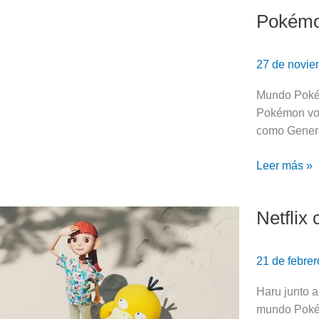
Pokémon
Pokémon:
openings
latinos
27 de novi
de
Advanced
Mundo Pokém
Generation
Pokémon vol
–
como Genera
Segmentos
musicales
Leer más »
parte
6
Netflix
Netflix
confirmó
más
21 de febre
episodios
de
Haru junto 
Concierge
mundo Pokém