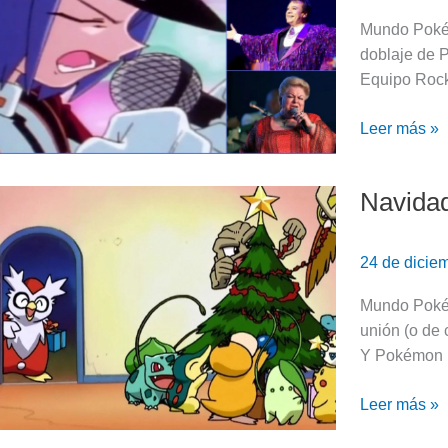
de
Mundo Pokém
James
doblaje de P
del
Equipo Rock
Equipo
Rocket
Leer más »
Navidad
Navidad
Pokémon:
los
24 de dicie
episodios
navideños
Mundo Pokém
del
unión (o de 
anime
Y Pokémon n
Leer más »