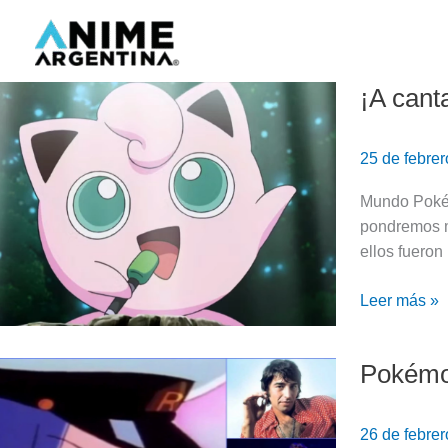
Ir
al
contenido
¡A cant
¡A
cantar!
5
25 de febre
Pokémon
con
Mundo Pokém
canciones
pondremos m
propias
ellos fueron
Leer más »
Pokémon
Pokémon:
Top
5
26 de febre
canciones