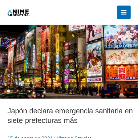
Ir
al
contenido
Japón
declara
emergencia
sanitaria
en
siete
prefecturas
más
Japón declara emergencia sanitaria en
siete prefecturas más