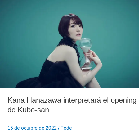
Hanazawa
interpretará
el
opening
de
Kubo-
san
Kana Hanazawa interpretará el opening
de Kubo-san
15 de octubre de 2022
/
Fede