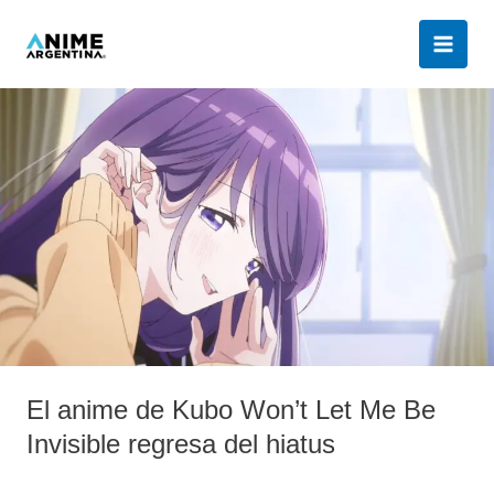
Ir
al
contenido
El
anime
de
Kubo
Won’t
Let
Me
Be
Invisible
regresa
del
El anime de Kubo Won’t Let Me Be
hiatus
Invisible regresa del hiatus