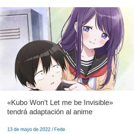
«Kubo
Won’t
Let
me
be
Invisible»
tendrá
adaptación
al
anime
«Kubo Won’t Let me be Invisible»
tendrá adaptación al anime
13 de mayo de 2022
/
Fede