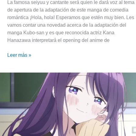
La famosa seiyuu y cantante será quien le dará voz al tema
de apertura de la adaptación de este manga de comedia
romántica ¡Hola, hola! Esperamos que estén muy bien. Les
vamos contar una novedad acerca de la adaptación del
manga Kubo-san y es que reconocida actriz Kana
Hanazawa interpretará el opening del anime de
Leer más »
Kubo-
san
wa
Mob
wo
Yurusanai
suma
más