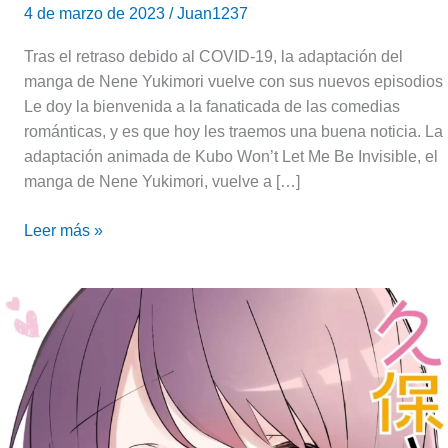
4 de marzo de 2023
/
Juan1237
Tras el retraso debido al COVID-19, la adaptación del
manga de Nene Yukimori vuelve con sus nuevos episodios
Le doy la bienvenida a la fanaticada de las comedias
románticas, y es que hoy les traemos una buena noticia. La
adaptación animada de Kubo Won’t Let Me Be Invisible, el
manga de Nene Yukimori, vuelve a […]
Leer más »
Kubo
Won’t
Let
Me
Be
Invisible